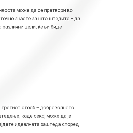
ливоста може да се претвори во
 точно знаете за што штедите – да
 различни цели, ќе ви биде
е третиот столб – доброволното
тедење, каде секој може да ја
најдете идеалната заштеда според