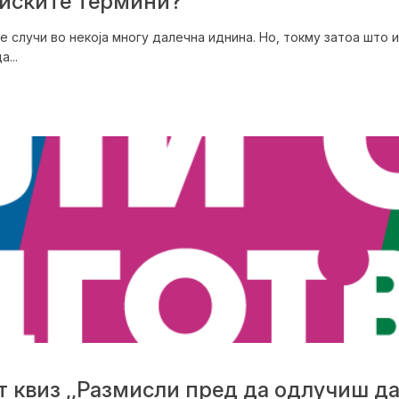
зиските термини?
 случи во некоја многу далечна иднина. Но, токму затоа што 
...
т квиз ,,Размисли пред да одлучиш да