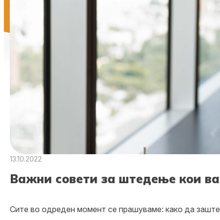
13.10.2022
Важни совети за штедење кои ва
Сите во одреден момент се прашуваме: како да зашт