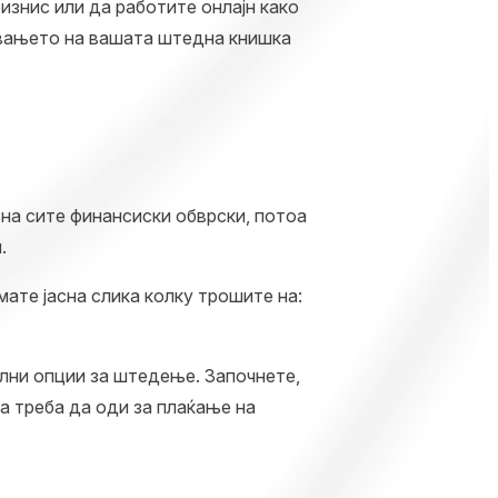
изнис или да работите онлајн како
нувањето на вашата штедна книшка
на сите финансиски обврски, потоа
.
ате јасна слика колку трошите на:
ални опции за штедење. Започнете,
а треба да оди за плаќање на