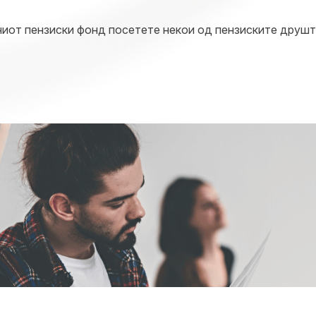
иот пензиски фонд посетете некои од пензиските друшт