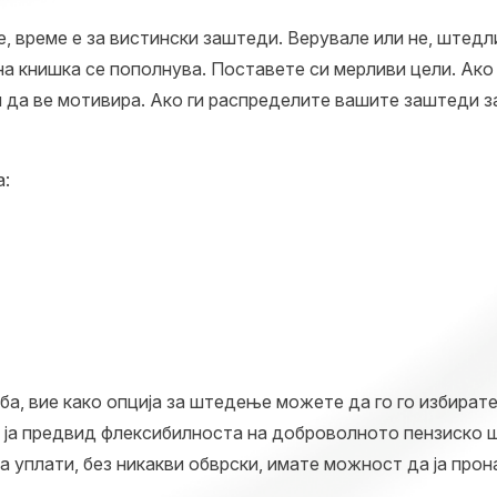
, време е за вистински заштеди. Верувале или не, штед
а книшка се пополнува. Поставете си мерливи цели. Ако
 да ве мотивира. Ако ги распределите вашите заштеди за
а:
ба, вие како опција за штедење можете да го го избират
 ја предвид флексибилноста на доброволното пензиско ш
а уплати, без никакви обврски, имате можност да ја про