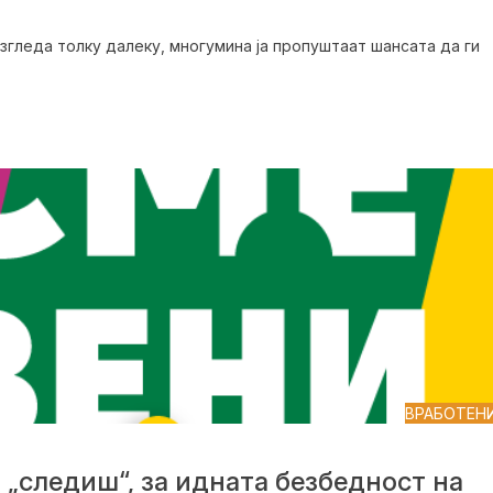
изгледа толку далеку, многумина ја пропуштаат шансата да ги
ВРАБОТЕН
 „следиш“, за идната безбедност на