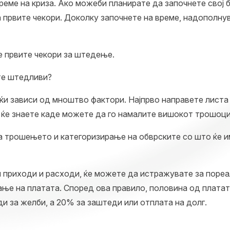
еме на криза. Ако можеби планирате да започнете свој б
за првите чекори. Доколку започнете на време, надопол
те првите чекори за штедење.
те штедливи?
ќи зависи од мноштво фактори. Најпрво направете листа 
а ќе знаете каде можете да го намалите вишокот трошоци
 трошењето и категоризирање на обврските со што ќе им
и приходи и расходи, ќе можете да истражувате за поре
ање на платата. Според ова правило, половина од платат
ди за желби, а 20% за заштеди или отплата на долг.