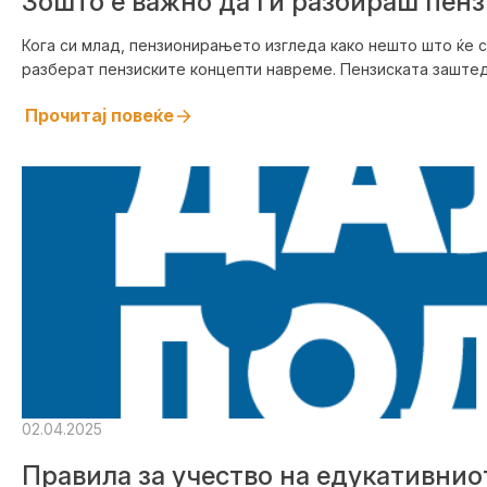
Зошто е важно да ги разбираш пен
Кога си млад, пензионирањето изгледа како нешто што ќе се
разберат пензиските концепти навреме. Пензиската заштеда
Прочитај повеќе
02.04.2025
Правила за учество на едукативнио