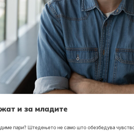
жат и за младите
едиме пари? Штедењето не само што обезбедува чувство