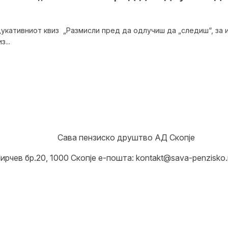
укативниот квиз „Размисли пред да одлучиш да „следиш“, за 
...
Сава пензиско друштво АД Скопје
ирчев бр.20, 1000 Скопје е-пошта: kontakt@sava-penzisko.m