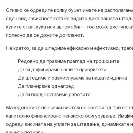
Откако ќе одредите колку буџет имате на располагање
еден вид зависност кога ќе видите дека вашата штедн
купите стан, куќа или автомобил – тоа може вистински
полесно да се држите до планот.
На кратко, за да штедиме ефикасно и ефективно, треб
Редовно да правиме преглед на трошоците
Да ги дефинираме нашите приоритети
Да штедиме и размислуваме за нашата иднина
Да планираме однапред
Да ги поедноставиме работите
Македонскиот пензиски систем се состои од три стол
капитално финансирано пензиско осигурување. Имајќи
одреди висината на уплати за штедење, динамиката н
вашите потреби.