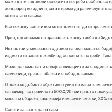
може да ги задоволи основните потреби особено во вр
хонорарец во иднина, сега е време да размислувате 
ќе ви стане навика.
Еве неколку совети кои ќе ви помогнат да ги преземе
Прво, одговараме на прашањето колку треба да биде
Не постои универзален одговор на ова прашање бидеј
издвојте ги вашите желби од основните потреби. Так
Може да помогнат и онлајн апликациите за следење на
намирници, превоз, облека и слободно време.
Откако ќе добиете објективен увид во вашите месечн
на пример, со правилото 50/30/20 при првото покачув
месечни обврски, како кирија и месечни сметки, 30% о
Совети за заштеда на пари