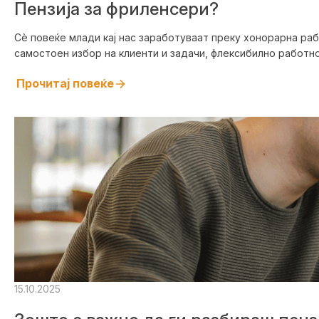
Пензија за фриленсери?
Сè повеќе млади кај нас заработуваат преку хонорарна раб
самостоен избор на клиенти и задачи, флексибилно работно.
Прочитај повеќе
15.10.2025