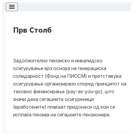
Skip to content
Прв Столб
Те очекуваат
Обезбеди
важни одлуки,
посигурна
Задолжително пензиско и инвалидско
осигyрување врз основа на генерациска
почни да се
иднина со
солидарност (Фонд на ПИОСМ) и претставува
информираш
информирани
осигyрување организирано според принципот на
на време.
финансиски
тековно финансирање (рау-аѕ-уоu-go), што
одлуки
значи дека сегашните осигуреници
Сегашните
(вработените) плаќаат придонеси од кои се
одлуки ја
Сегашните одлуки
исплаќа пензија на сегашните пензионери.
дефинираат
ја дефинираат
сигурноста во
сигурноста во