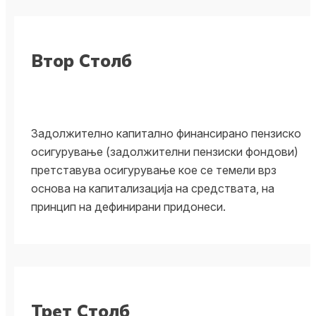
иднината
иднината
Втор Столб
Дознај повеќе
Дознај повеќе
Задолжително капитално финансирано пензиско
осигyрување (задолжителни пензиски фондови)
претставува осигурување кое се темели врз
основа на капитализација на средствата, на
принцип на дефинирани придонеси.
Трет Столб