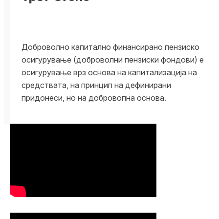
Доброволно капитално финансирано пензиско
осигyрување (доброволни пензиски фондови) е
осигyрување врз основа на капитализација на
средствата, на принцип на дефинирани
придонеси, но на добровопна основа.