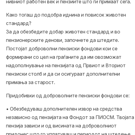
нивниот работен век и пензиите што ги примаат сега.
Како тогаш до подобра иднина и повисок животен
стандард?
За да обезбедите добар животен стандард и во
пензионерските денови, започнете да штедите.
Постојат доброволни пензиски фондови кои се
формирани со цел на граѓаните да им овозможат
надополнување на пензијата од Првиот и Вториот
пензиски столб и да си осигураат дополнителни
примања за старост.
Придобивки од доброволните пензиски фондови се:
• Обезбедуваш дополнителен извор на средства
независно од пензијата на Фондот за ПИОСМ. Твојата
пензија зависи и од висината на доброволниот
придонес што го уплатуваш и периодот на штедење.