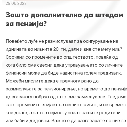
29.06.2022
Зошто дополнително да штедам
за пензија?
Повеќето луѓе не размислуваат за осигурување на
иднината во нивните 20-ти, дали и вие сте меѓу нив?
Соочени со промените во општеството, повеќе од
кога било сме свесни дека управувањето со личните
финансии може да биде навистина голем предизвик.
Можеби мислите дека е премногу рано да
размислувате за пензионирање, но времето до пензиј
доаѓа многу побрзо од што сме замислувале. Гледаме
како промените влијаат на нашиот живот, и на времет
кое доаѓа, а за тоа најмногу знаат нашите родители
или баби и дедовци. Важно е да разговарате со нив за