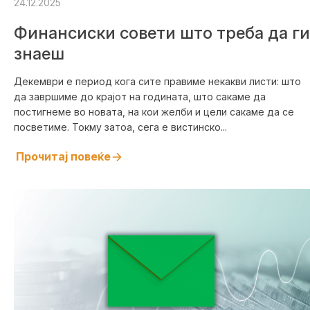
24.12.2025
Финансиски совети што треба да ги
знаеш
Декември е период кога сите правиме некакви листи: што
да завршиме до крајот на годината, што сакаме да
постигнеме во новата, на кои желби и цели сакаме да се
посветиме. Токму затоа, сега е вистинско...
Прочитај повеќе