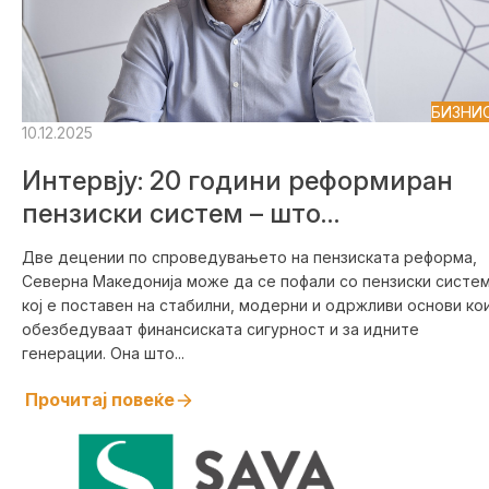
БИЗНИ
10.12.2025
Интервју: 20 години реформиран
пензиски систем – што
постигнавме досега и што нѐ
Две децении по спроведувањето на пензиската реформа,
очекува понатаму?
Северна Македонија може да се пофали со пензиски систе
кој е поставен на стабилни, модерни и одржливи основи ко
обезбедуваат финансиската сигурност и за идните
генерации. Она што...
Прочитај повеќе