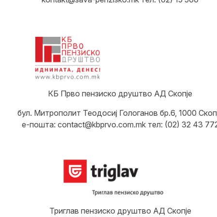
КБ Прво пензиско друштво АД Скопје
бул. Митрополит Теодосиј Гологанов бр.6, 1000 Скоп
е-пошта: contact@kbprvo.com.mk тел: (02) 32 43 77
Триглав пензиско друштво АД Скопје