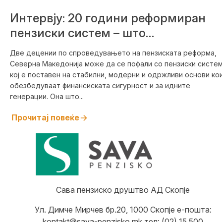
Интервју: 20 години реформиран
пензиски систем – што
постигнавме досега и што нѐ
Две децении по спроведувањето на пензиската реформа,
очекува понатаму?
Северна Македонија може да се пофали со пензиски систе
кој е поставен на стабилни, модерни и одржливи основи ко
обезбедуваат финансиската сигурност и за идните
генерации. Она што...
Прочитај повеќе
Сава пензиско друштво АД Скопје
Ул. Димче Мирчев бр.20, 1000 Скопје е-пошта:
kontakt@sava-penzisko.mk тел: (02) 15 500