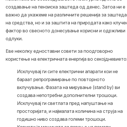
создавање на пензиска заштеда
од денес. Затоа ни е
важно да укажеме на различните решенија за заштеда
на средства, но и за заштита на природата како клуче
фактор во свесното донесување корисни и одржливи
одлуки.
Еве неколку едноставни совети за поодговорно
користење на електричната енергија во секојдневието
Исклучувај ги сите електрични апарати кои не
бараат репрограмирање по повторното
вклучување. Фазата на мирување (stand by) ви
создава непотребни дополнителни трошоци.
Исклучувај ги светлата пред напуштање на
просторијата, и најмалата количина на струја на
годишно ниво создава големи трошоци.
Користи ја машината за перење на помали