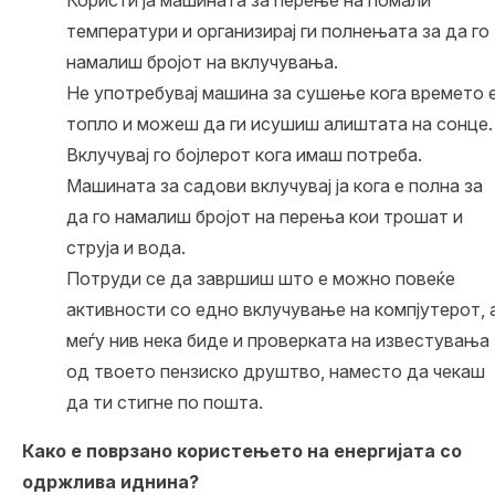
температури и организирај ги полнењата за да го
намалиш бројот на вклучувања.
Не употребувај машина за сушење кога времето 
топло и можеш да ги исушиш алиштата на сонце.
Вклучувај го бојлерот кога имаш потреба.
Машината за садови вклучувај ја кога е полна за
да го намалиш бројот на перења кои трошат и
струја и вода.
Потруди се да завршиш што е можно повеќе
активности со едно вклучување на компјутерот, 
меѓу нив нека биде и проверката на известувања
од твоето пензиско друштво, наместо да чекаш
да ти стигне по пошта.
Како е поврзано користењето на енергијата со
одржлива иднина?