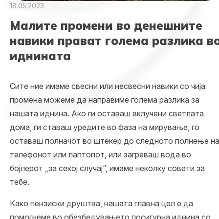
18.05.2023
Малите промени во денешните
навики прават голема разлика в
иднината
Сите ние имаме свесни или несвесни навики со чија
промена можеме да направиме голема разлика за
нашата иднина. Ако ги оставаш вклучени светлата
дома, ги ставаш уредите во фаза на мирување, го
оставаш полначот во штекер до следното полнење н
телефонот или лаптопот, или загреваш вода во
бојлерот „за секој случај“, имаме неколку совети за
тебе.
Како пензиски друштва, нашата главна цел е да
помогнеме во обезбедувањето посигурна иднина со