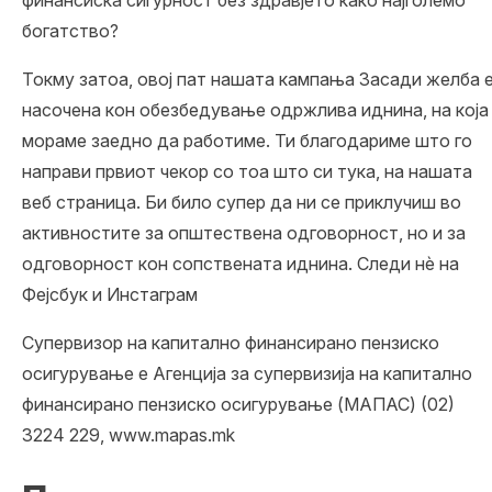
богатство?
Токму затоа, овој пат нашата кампања Засади желба 
насочена кон обезбедување одржлива иднина, на која
мораме заедно да работиме. Ти благодариме што го
направи првиот чекор со тоа што си тука, на нашата
веб страница. Би било супер да ни се приклучиш во
активностите за општествена одговорност, но и за
одговорност кон сопствената иднина. Следи нѐ на
Фејсбук
и
Инстаграм
Супервизор на капитално финансирано пензиско
осигурување е Агенција за супервизија на капитално
финансирано пензиско осигурување (МАПАС) (02)
3224 229,
www.mapas.mk