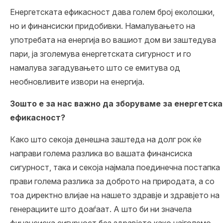
Енергетската ефикасност дава голем број еколошки,
но и финансиски придобивки. Намалувањето на
употребата на енергија во вашиот дом ви заштедува
пари, ја зголемува енергетската сигурност и го
намалува загадувањето што се емитува од
необновливите извори на енергија.
Зошто е за нас важно да зборуваме за енергетска
ефикасност?
Како што секоја денешна заштеда на долг рок ќе
направи голема разлика во вашата финансиска
сигурност, така и секоја најмала поединечна постапка
прави голема разлика за доброто на природата, а со
тоа директно влијае на нашето здравје и здравјето на
генерациите што доаѓаат. А што би ни значела
финансиска сигурност без здравјето како најголемо