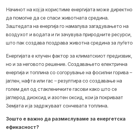
Начинот на кој ја користиме енергијата може директно
да помогне да се спаси животната средина.
Заштедата на енергија го намалува загадувањето на
воздухот и водата и ги зачувува природните ресурси,
што пак создава поздрава животна средина за луѓето
Енергијата е клучен фактор за климатскиот предизвик,
но и за неговото решение. Создавањето електрична
енергија и топлина со согорување на фосилни горива –
јаглен, нафта или гас – резултира со создавање на
голем дел од стакленичките гасови како што се
јаглерод диоксид и азотен оксид, кои ја покриваат
Земјата и ја задржуваат сончевата топлина.
Зошто е важно да размислуваме за енергетска
ефикасност?