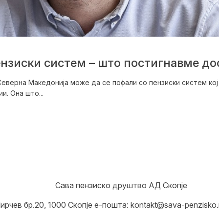
нзиски систем – што постигнавме дос
верна Македонија може да се пофали со пензиски систем кој 
. Она што...
Сава пензиско друштво АД Скопје
ирчев бр.20, 1000 Скопје е-пошта: kontakt@sava-penzisko.m