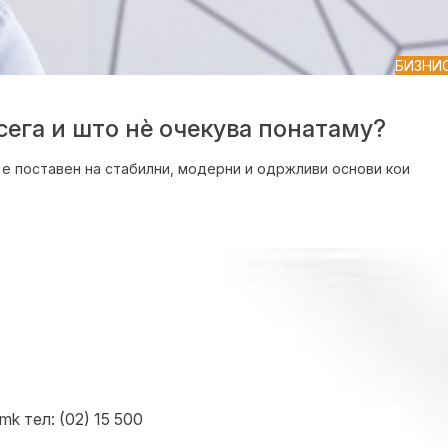
БИЗНИ
ега и што нѐ очекува понатаму?
е поставен на стабилни, модерни и одржливи основи кои
k тел: (02) 15 500