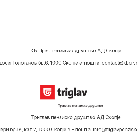
КБ Прво пензиско друштво АД Скопје
осиј Гологанов бр.6, 1000 Скопје е-пошта: contact@kbprvo
Триглав пензиско друштво АД Скопје
ри бр.18, кат 2, 1000 Скопје е – пошта: info@triglavpenzisk