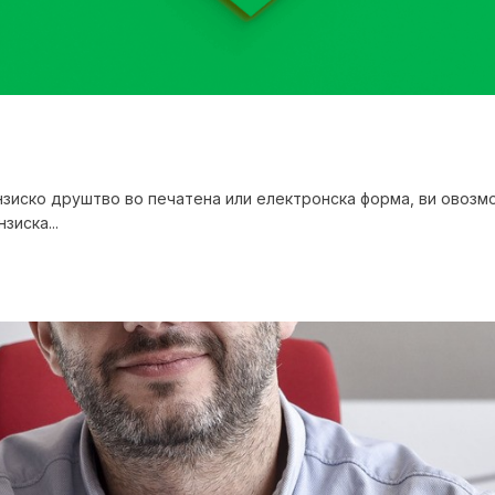
ензиско друштво во печатена или електронска форма, ви овозм
зиска...