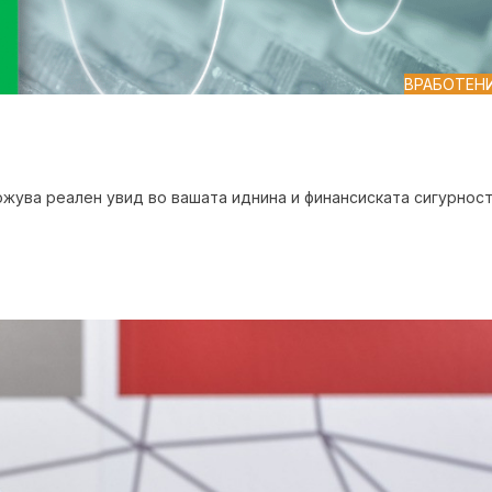
ВРАБОТЕН
ожува реален увид во вашата иднина и финансиската сигурнос