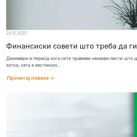
24.12.2025
Финансиски совети што треба да г
Декември е период кога сите правиме некакви листи: што д
затоа, сега е вистинско...
Прочитај повеќе