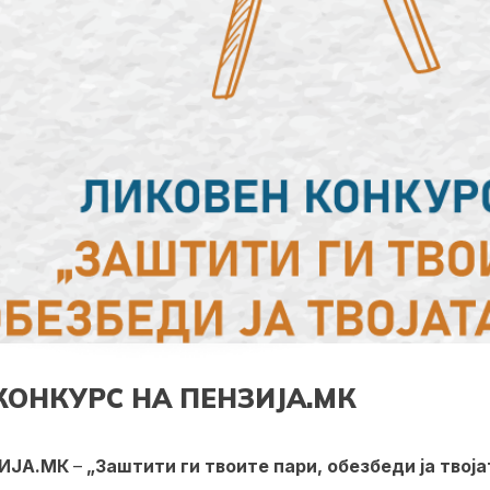
КОНКУРС НА ПЕНЗИЈА.МК
ЗИЈА.МК
–
„Заштити ги твоите пари, обезбеди ја твој