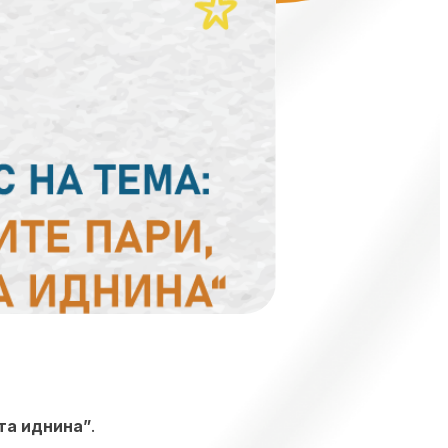
ата иднина”
.