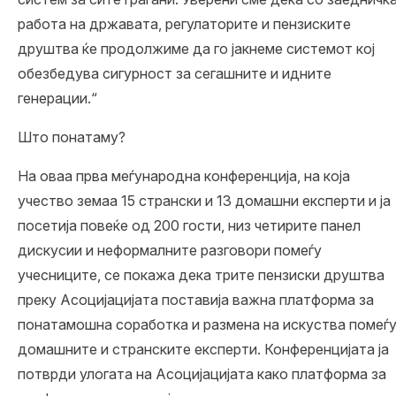
работа на државата, регулаторите и пензиските
друштва ќе продолжиме да го јакнеме системот кој
обезбедува сигурност за сегашните и идните
генерации.“
Што понатаму?
На оваа прва меѓународна конференција, на која
учество земаа 15 странски и 13 домашни експерти и ја
посетија повеќе од 200 гости, низ четирите панел
дискусии и неформалните разговори помеѓу
учесниците, се покажа дека трите пензиски друштва
преку Асоцијацијата поставија важна платформа за
понатамошна соработка и размена на искуства помеѓ
домашните и странските експерти. Конференцијата ја
потврди улогата на Асоцијацијата како платформа за