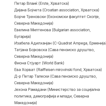
Петар Влаиќ (Erste, Хрватска)
Дијана Бојчета (Croatian association, Хрватска)
Борче Треновски (Економски факултет Скопје,
Северна Македонија)
Евелина Милтенова (Bulgarian association,
Бугарија)
Изабела Адилханјан (C-Quadrat Ampega, Ерменија
Татјана Бојковска (Сава пензиско друштво,
Северна Македонија)
Фиона Стјуарт (World Bank)
Ева Хорват (Raiffeisen mirovinski fond, Хрватска)
Д-р Петар Талески (Сава пензиско друштво,
Северна Македонија)
Јехона Рамадани (Министерство за социјална
политика, демографија и млади, Северна
Македонија)