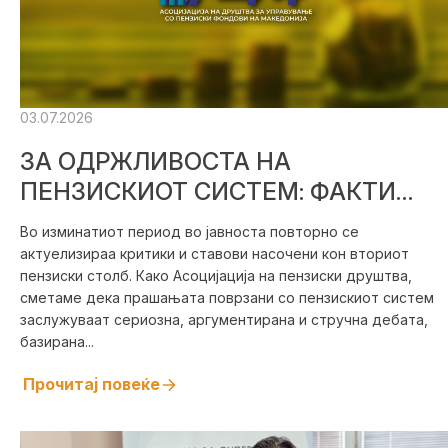
03.07.2026
ЗА ОДРЖЛИВОСТА НА
ПЕНЗИСКИОТ СИСТЕМ: ФАКТИ
НАМЕСТО ПЕРЦЕПЦИИ – СТАВОВИ
Во изминатиот период во јавноста повторно се
НА АСОЦИЈАЦИЈАТА НА
актуелизираа критики и ставови насочени кон вториот
ПЕНЗИСКИ ДРУШТВА
пензиски столб. Како Асоцијација на пензиски друштва,
сметаме дека прашањата поврзани со пензискиот систем
заслужуваат сериозна, аргументирана и стручна дебата,
базирана...
Прочитај повеќе