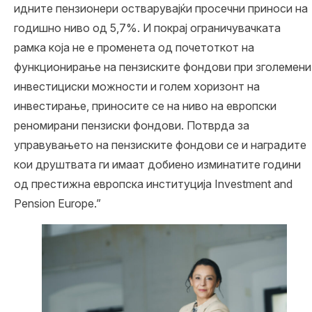
идните пензионери остварувајќи просечни приноси на
годишно ниво од 5,7%. И покрај ограничувачката
рамка која не е променета од почетоткот на
функционирање на пензиските фондови при зголемени
инвестициски можности и голем хоризонт на
инвестирање, приносите се на ниво на европски
реномирани пензиски фондови. Потврда за
управувањето на пензиските фондови се и наградите
кои друштвата ги имаат добиено изминатите години
од престижна европска институција Investment and
Pension Europe.”