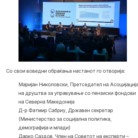
Со свои воведни обраќања настанот го отворија:
Маријан Николовски, Претседател на Асоцијациј
на друштва за управување со пензиски фондови
на Северна Македонија
Д-р Фатмир Сабриу, Државен секретар
(Министерство за социјална политика,
демографија и млади)
Дарко Саздов, Член на Советот на експерти –