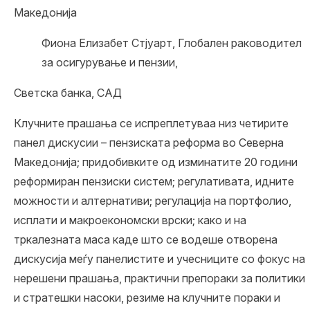
Македонија
Фиона Елизабет Стјуарт, Глобален раководител
за осигурување и пензии,
Светска банка, САД
Клучните прашања се испреплетуваа низ четирите
панел дискусии – пензиската реформа во Северна
Македонија; придобивките од изминатите 20 години
реформиран пензиски систем; регулативата, идните
можности и алтернативи; регулација на портфолио,
исплати и макроекономски врски; како и на
тркалезната маса каде што се водеше отворена
дискусија меѓу панелистите и учесниците со фокус на
нерешени прашања, практични препораки за политики
и стратешки насоки, резиме на клучните пораки и