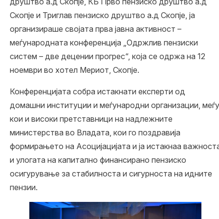
друштво а.д Скопје, КБ Прво пензиско друштво а.д
Скопје и Триглав пензиско друштво а.д Скопје, ја
организираше својата прва јавна активност –
меѓународната конференција „Одржлив пензиски
систем – две децении прогрес“, која се одржа на 12
ноември во хотел Мериот, Скопје.
Конференцијата собра истакнати експерти од
домашни институции и меѓународни организации, меѓ
кои и високи претставници на надлежните
министерства во Владата, кои го поздравија
формирањето на Асоцијацијата и ја истакнаа важност
и улогата на капитално финансирано пензиско
осигурување за стабилноста и сигурноста на идните
пензии.