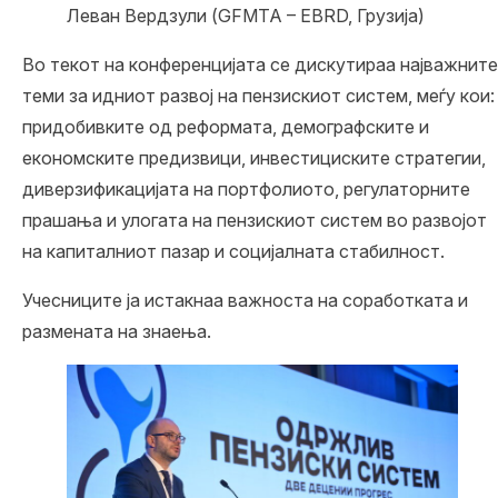
Леван Вердзули (GFMTA – EBRD, Грузија)
Во текот на конференцијата се дискутираа најважните
теми за идниот развој на пензискиот систем, меѓу кои:
придобивките од реформата, демографските и
економските предизвици, инвестициските стратегии,
диверзификацијата на портфолиото, регулаторните
прашања и улогата на пензискиот систем во развојот
на капиталниот пазар и социјалната стабилност.
Учесниците ја истакнаа важноста на соработката и
размената на знаења.