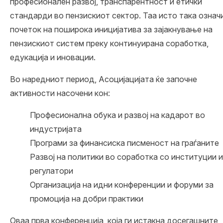
професионален развој, транспарентност и етички
стандарди во пензискиот сектор. Таа исто така означ
почеток на поширока иницијатива за зајакнување на
пензискиот систем преку континуирана соработка,
едукација и иновации.
Во наредниот период, Асоцијацијата ќе започне
активности насочени кон:
Професионална обука и развој на кадарот во
индустријата
Програми за финансиска писменост на граѓаните
Развој на политики во соработка со институции и
регулатори
Организација на идни конференции и форуми за
промоција на добри практики
Оваа прва конференција, која ги истакна досегашните