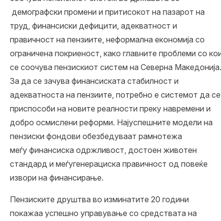
демографски промени и притисокот на пазарот на
труд, финансиски дефицити, адекватност и
правичност на пензиите, неформална економија со
ограничена покриеност, како главните проблеми со ко
се соочува пензискиот систем на Северна Македонија
За да се зачува финансиската стабилност и
адекватноста на пензиите, потребно е системот да се
приспособи на новите реалности преку навремени и
добро осмислени реформи. Најуспешните модели на
пензиски фондови обезбедуваат рамнотежа
меѓу финансиска одржливост, достоен животен
стандард и меѓугенерациска правичност од повеќе
извори на финансирање.
Пензиските друштва во изминатите 20 години
покажаа успешно управување со средствата на