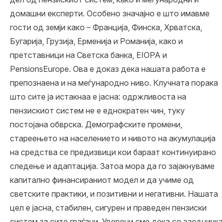
домашни експерти. Особено значајно е што имавме
гости од земји како – Франција, Финска, Хрватска,
Бугарија, Грузија, Ерменија и Романија, како и
претставници на Светска банка, EIOPA и
PensionsEurope. Ова е доказ дека нашата работа е
препознаена и на меѓународно ниво. Клучната порака
што сите ја истакнаа е јасна: одржливоста на
пензискиот систем не е еднократен чин, туку
постојана обврска. Демографските промени,
стареењето на населението и нивото на акумулација
на средства се предизвици кои бараат континуирано
следење и адаптација. Затоа мора да го зајакнуваме
капитално финансираниот модел и да учиме од
светските практики, и позитивни и негативни. Нашата
цел е јасна, стабилен, сигурен и праведен пензиски
систем за сите граѓани. Уверени сме дека со заедничк