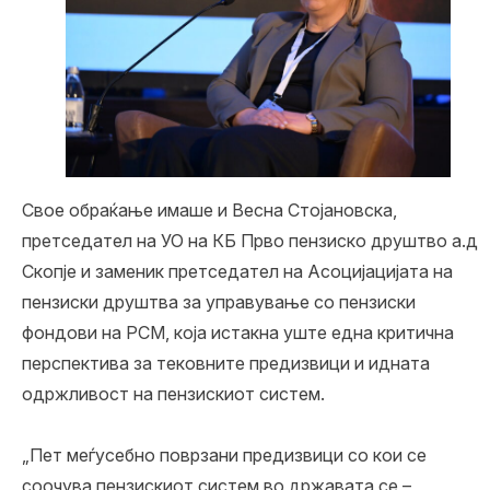
Своe обраќање имаше и Весна Стојановска,
претседател на УО на КБ Прво пензиско друштво а.д
Скопје и заменик претседател на Асоцијацијата на
пензиски друштва за управување со пензиски
фондови на РСМ, која истакна уште една критична
перспектива за тековните предизвици и идната
одржливост на пензискиот систем.
„Пет меѓусебно поврзани предизвици со кои се
соочува пензискиот систем во државата се –