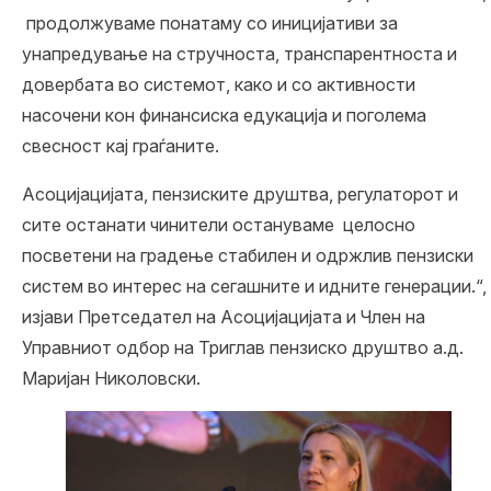
продолжуваме понатаму со иницијативи за
унапредување на стручноста, транспарентноста и
довербата во системот, како и со активности
насочени кон финансиска едукација и поголема
свесност кај граѓаните.
Асоцијацијата, пензиските друштва, регулаторот и
сите останати чинители остануваме целосно
посветени на градење стабилен и одржлив пензиски
систем во интерес на сегашните и идните генерации.“,
изјави Претседател на Асоцијацијата и Член на
Управниот одбор на Триглав пензиско друштво а.д.
Маријан Николовски.