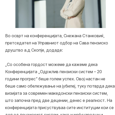
Во осврт на конференцијата, Снежана Станковиќ,
претседател на Управниот одбор на Сава пензиско
друштво а.д Скопје, додаде:
„Со особена гордост можеме да кажеме дека
Конференцијата „Одржлив пензиски систем – 20
години прогрес“ беше голем успех. Овој настан не
беше само обележување на јубилеј, туку потврда дека
визијата за современ македонски пензиски систем,
што започна пред две децении, денес е реалност. На
конференцијата присуствуваа сите институции кои се
дел од пензискиот систем, како и меѓународни и