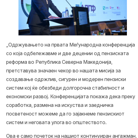
„Одржувањето на првата Меѓународна конференција
со која одбележавме и две децении од пензиската
реформа во Република Северна Македонија,
претставува значаен чекор во нашата мисија за
создавање одржлив, сигурен и модерен пензиски
систем кој ќе обезбеди долгорочна стабилност и
економски развој. Конференцијата покажа дека преку
соработка, размена на искуства и заедничка
посветеност можеме да го зајакнеме пензискиот
систем и неговата улога во општеството.
Ова е само почеток на нашиот континуиран ангажман,