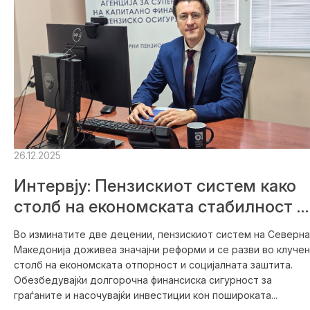
26.12.2025
Интервју: Пензискиот систем како
столб на економската стабилност и
социјалната сигурност
Во изминатите две децении, пензискиот систем на Северна
Македонија доживеа значајни реформи и се разви во клучен
столб на економската отпорност и социјалната заштита.
Обезбедувајќи долгорочна финансиска сигурност за
граѓаните и насочувајќи инвестиции кон пошироката...