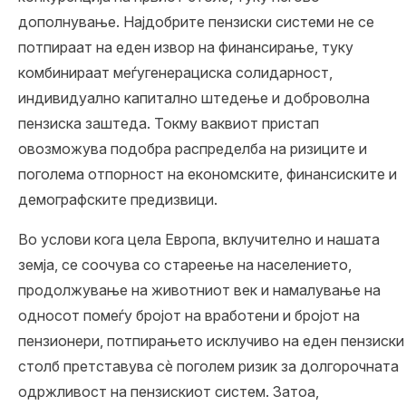
дополнување
. Најдобрите пензиски системи не се
потпираат на еден извор на финансирање, туку
комбинираат меѓугенерациска солидарност,
индивидуално капитално штедење и доброволна
пензиска заштеда. Токму ваквиот пристап
овозможува подобра распределба на ризиците и
поголема отпорност на економските, финансиските и
демографските предизвици.
Во услови кога цела
Европа
, вклучително и
нашата
земја
, се соочува со
стареење на населението
,
продолжување на животниот век и намалување на
односот помеѓу бројот на вработени и бројот на
пензионери, потпирањето исклучиво на еден пензиски
столб претставува сѐ поголем ризик за долгорочната
одржливост на пензискиот систем. Затоа,