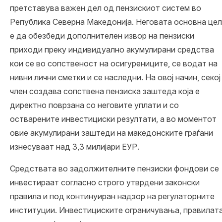
претставува важен дел од
пензискиот систем во
Република Северна Македонија
. Неговата основна цел
е да обезбеди дополнителен извор на пензиски
приходи преку индивидуално акумулирани средства
кои се во сопственост на осигурениците, се водат на
нивни лични сметки и се наследни. На овој начин, секој
член создава сопствена пензиска заштеда која е
директно поврзана со неговите уплати и со
остварените инвестициски резултати, а во моментот
овие акумулирани заштеди на македонските граѓани
изнесуваат над
3,3 милијари ЕУР
.
Средствата во задолжителните пензиски фондови се
инвестираат согласно
строго утврдени законски
правила
и под континуиран надзор на регулаторните
институции. Инвестициските ограничувања, правилат