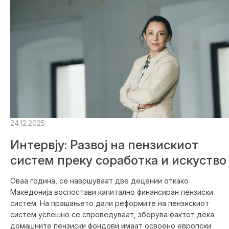
24.12.2025
Интервју: Развој на пензискиот
систем преку соработка и искуство
Оваа година, се навршуваат две децении откако
Македонија воспостави капитално финансиран пензиски
систем. На прашањето дали реформите на пензискиот
систем успешно се спроведуваат, зборува фактот дека
домашните пензиски фондови имаат освоено европски