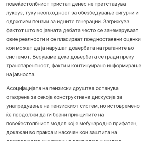
повеќестолбниот пристап денес не претставува
луксуз, туку неопходност за обезбедување сигурни и
одржливи пензии за идните генерации. Загрижува
фактот што во јавната дебата често се занемаруваат
овие реалности и се пласираат поедноставени оценки
кои можат да ја нарушат довербата на граѓаните во
системот. Веруваме дека довербата се гради преку
транспарентност, факти и континуирано информирањ
на јавноста.
Асоцијацијата на пензиски друштва останува
отворена за секоја конструктивна дискусија за
унапредување на пензискиот систем, но истовремено
ќе продолжи да ги брани принципите на
повеќестолбниот модел кој е меѓународно прифатен,
докажан во пракса и насочен кон заштита на
долгорочните интереси на сегашните и идните