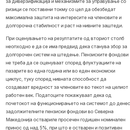
за диверзификација и механизмите за управување со
ризици се поставени токму со цел да обезбедат
максимална заштита на интересите на членовите и
долгорочна стабилност и раст на нивните заштеди.
При оценувањето на резултатите од вториот столб
неопходно е да се има предвид дека станува збор за
долгорочен систем на штедење. Пензиските фондови
не треба да се оценуваат според флуктуациите на
пазарите во една година или во еден економски
циклус, туку според нивната способност да
создаваат вредност за членовите во текот на целиот
работен век. Податоците покажуваат дека од
почетокот на функционирањето на системот до дене
задолжителните пензиски фондови во Северна
Македонија оствариле просечен годишен номинален
принос од над 5%, при што е остварен и позитивен