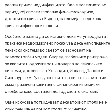
реален принос над инфлацијата. Ова е постигнато во
период кој опфати глобална финансиска криза,
должничка криза во Европа, пандемија, енергетска
криза и инфлаторни шокови.
Особено е важно да се истакне дека меѓународната
практика недвосмислено покажува дека
најуспешните
пензиски системи во светот
се засноваат на
повеќестолбен модел. Според
глобалните рангирања
за квалитет, одржливост и доверба во пензиските
системи, држави како Холандија, Исланд, Данска и
Сингапур се меѓу најуспешните во светот, а сите тие
имаат развиени капитално финансирани пензиски
столбови како составен дел од своите системи.
Овие искуства потврдуваат дека вториот столб не е
конкуренција на првиот столб, туку негово