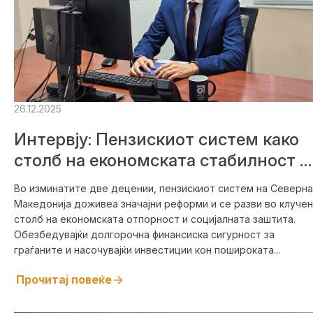
26.12.2025
Интервју: Пензискиот систем како
столб на економската стабилност и
социјалната сигурност
Во изминатите две децении, пензискиот систем на Северна
Македонија доживеа значајни реформи и се разви во клучен
столб на економската отпорност и социјалната заштита.
Обезбедувајќи долгорочна финансиска сигурност за
граѓаните и насочувајќи инвестиции кон пошироката...
Прочитај повеќе