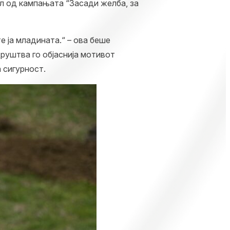
дел од кампањата “Засади желба, за
 ја младината.“ – ова беше
друштва го објаснија мотивот
 сигурност.