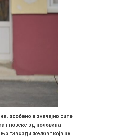
а, особено е значајно сите
аат повеќе од половина
ња “Засади желба“ која ќе