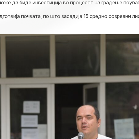
оже да биде инвестиција во процесот на градење поубав
готвија почвата, по што засадија 15 средно созреани ли