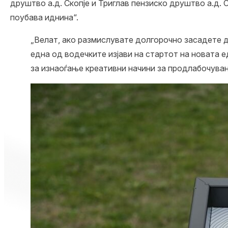
друштво а.д. Скопје и Триглав пензиско друштво а.д. С
поубава иднина“.
„Велат, ако размислувате долгорочно засадете д
една од водечките изјави на стартот на новата 
за изнаоѓање креативни начини за продлабочувањ