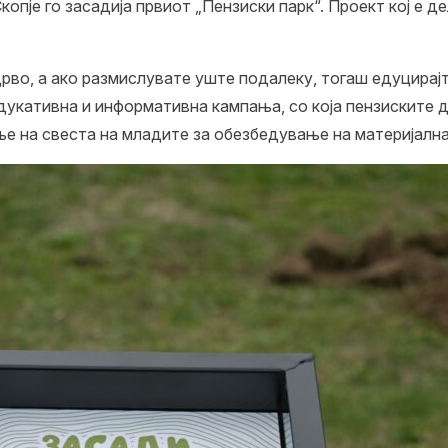
копје го засадија првиот „Пензиски парк“. Проект кој е 
рво, а ако размислувате уште подалеку, тогаш едуцирајте
едукативна и информативна кампања, со која пензиските 
е на свеста на младите за обезбедување на материјална