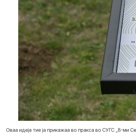
Оваа идеја тие ја прикажаа во пракса во СУГС „8-ми С