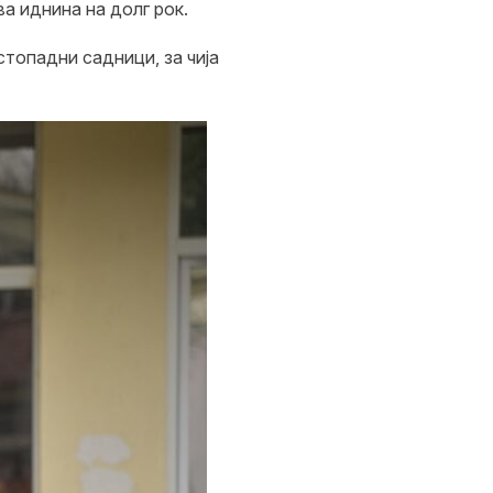
а иднина на долг рок.
стопадни садници, за чија