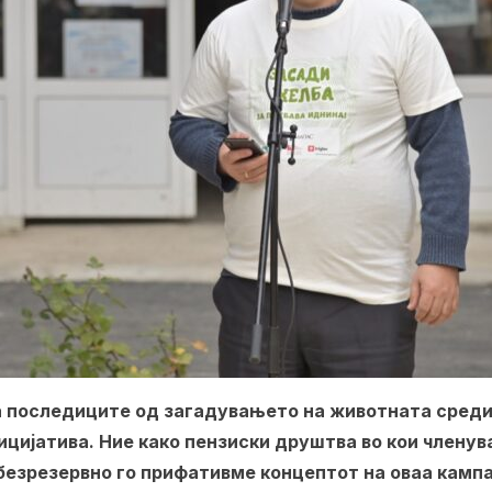
а последиците од загадувањето на животната средин
ицијатива. Ние како пензиски друштва во кои членув
безрезервно го прифативме концептот на оваа кампа