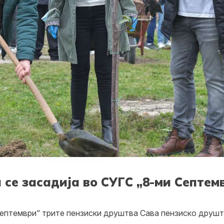
се засадија во СУГС „8-ми Септемв
Септември“ трите пензиски друштва Сава пензиско друштв