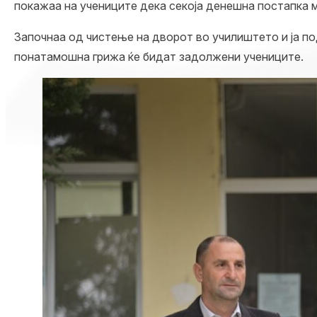
покажаа на учениците дека секоја денешна постапка м
Започнаа од чистење на дворот во училиштето и ја под
понатамошна грижа ќе бидат задолжени учениците.