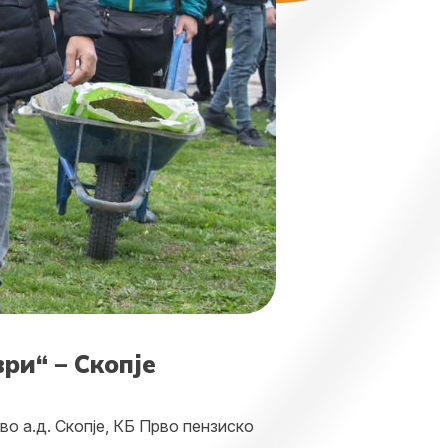
ри“ – Скопје
о а.д. Скопје, КБ Прво пензиско