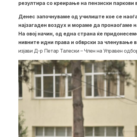
резултира со креирање на пензиски паркови 
Денес започнуваме од училиште кое се наоѓа 
најзагаден воздух и мораме да пронаоѓаме н
На овој начин, од една страна ќе придонесе
нивните идни права и обврски за членување 
изјави Д-р Петар Талески – Член на Управен одбо