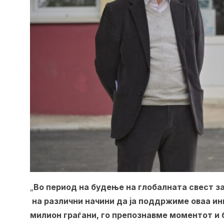
„
Во период на будење на глобалната свест з
на различни начини да ја поддржиме оваа ин
милион граѓани, го препознавме моментот и 