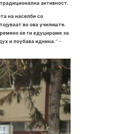
е традиционална активност.
ата на населби со
тојуваат во ова училиште.
времено ќе ги едуцираме за
дух и поубава иднина.
“ –