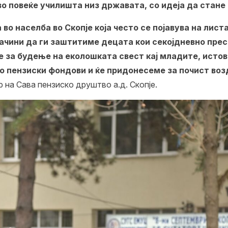
во повеќе училишта низ државата, со идеја да стан
во населба во Скопје која често се појавува на лист
ачини да ги заштитиме децата кои секојдневно прес
ме за будење на еколошката свест кај младите, исто
во пензиски фондови и ќе придонесеме за почист воз
р на Сава пензиско друштво а.д. Скопје.