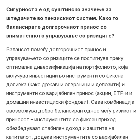
Сигурноста е од суштинско значење за
штедачите во пензискиот систем. Како го
балансирате долгорочниот принос со
внимателното управување со ризиците?
Балансот помеѓу долгорочниот принос и
управувањето со ризиците се постигнува преку
оптимална диверзификација на портфолиото, која
вклучува инвестиции во инструменти со фиксна
добивка (како државни обврзници и депозити) и
инструменти со варијабилен принос (акции, ETF-и и
домашни инвестициски фондови). Оваа комбинација
овозможува добро балансиран однос меѓу ризикот и
приносот – инструментите со фиксен приход
обезбедуваат стабилен доход и заштита на
капиталот, додека инструментите со варијабилен