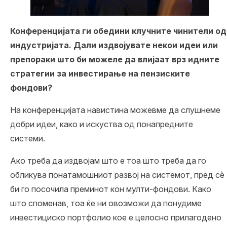
Конференцијата ги обедини клучните чинители од
индустријата. Дали издвојувате некои идеи или
препораки што би можеле да влијаат врз идните
стратегии за инвестирање на пензиските
фондови?
На конференцијата навистина можевме да слушнеме
добри идеи, како и искуства од понапредните
системи.
Ако треба да издвојам што е тоа што треба да го
обликува понатамошниот развој на системот, пред сè
би го посочила преминот кон мулти-фондови. Како
што споменав, тоа ќе ни овозможи да понудиме
инвестициско портфолио кое е целосно прилагодено