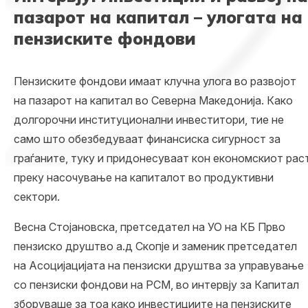
пазарот на капитал – улогата на
пензиските фондови
Пензиските фондови имаат клучна улога во развојот
на пазарот на капитал во Северна Македонија. Како
долгорочни институционални инвеститори, тие не
само што обезбедуваат финансиска сигурност за
граѓаните, туку и придонесуваат кон економскиот рас
преку насочување на капиталот во продуктивни
сектори.
Весна Стојановска, претседател на УО на КБ Прво
пензиско друштво а.д Скопје и заменик претседател
на Асоцијацијата на пензиски друштва за управување
со пензиски фондови на РСМ, во интервју за
Ка
п
итал
зборуваше за тоа како инвестициите на пензиските