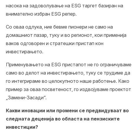
насока на задоволување на ESG таргет базиран на
внимателно избран ESG репер.
Со оваа одлука, ние бевме пионери не само на
домашниот пазар, туку и во регионот, кои применија
ваков одговорен и стратешки пристап кон
инвестирањето.
Применувањето на ESG пристапот не го ограничуваме
само во делот на инвестирањето, туку се трудиме да
го интегрираме во целокупното наше работење. Како
пример за оваа посветеност, го издвојуваме проектот
„Замени-Засади“.
Какви иновации или промени се предвидуваат во
следната деценија во областа на пензиските
инвестиции?