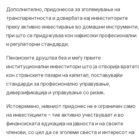
Дополнително, придонесоа за зголемување на
транспарентноста и довербата кај инвеститорите
преку активно инвестирање во домашни инструменти,
при што се придржуваа кон највисоки професионални
и регулаторни стандарди.
Пензиските друштва беа и меѓу првите
институционални инвеститори што ја отворија вратат
кон странските пазари на капитал, поставувајќи
стандарди за професионално управување,
диверзификација и управување со ризик.
Истовремено, нивниот придонес не е ограничен само
на инвестициите – тие активно учествуваат и во
финансиската едукација на јавноста и на своите
членови, со цел да се зголеми свеста и интересот на