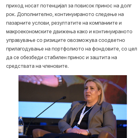
приход носат потенцијал за повисок принос на долг
рок. Дополнително, континуираното следење на
пазарните услови, резултатите на компаниите и
макроекономските движења како и континуираното
управување со ризиците овозможува соодветно
прилагодување на портфолиото на фондовите, со цел
да се обезбеди стабилен принос и заштита на
средствата на членовите.