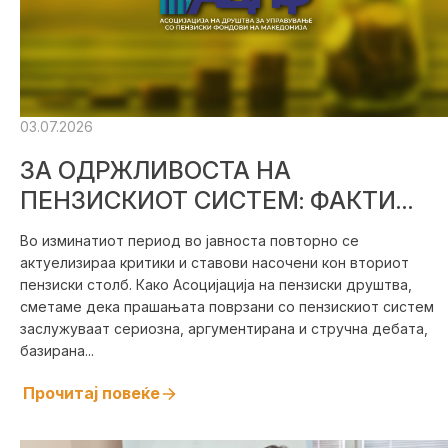
03.07.2026
ЗА ОДРЖЛИВОСТА НА
ПЕНЗИСКИОТ СИСТЕМ: ФАКТИ
НАМЕСТО ПЕРЦЕПЦИИ – СТАВОВИ
Во изминатиот период во јавноста повторно се
НА АСОЦИЈАЦИЈАТА НА
актуелизираа критики и ставови насочени кон вториот
ПЕНЗИСКИ ДРУШТВА
пензиски столб. Како Асоцијација на пензиски друштва,
сметаме дека прашањата поврзани со пензискиот систем
заслужуваат сериозна, аргументирана и стручна дебата,
базирана...
Прочитај повеќе