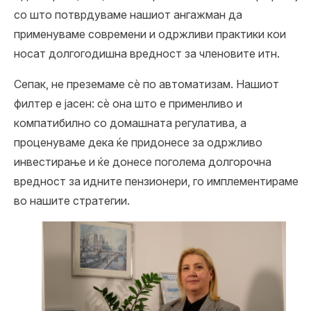
со што потврдуваме нашиот ангажман да
применуваме современи и одржливи практики кои
носат долгогодишна вредност за членовите итн.
Сепак, не преземаме сè по автоматизам. Нашиот
филтер е јасен: сè она што е применливо и
компатибилно со домашната регулатива, а
проценуваме дека ќе придонесе за одржливо
инвестирање и ќе донесе поголема долгорочна
вредност за идните пензионери, го имплементираме
во нашите стратегии.