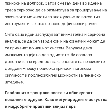
приноси на долг рок. Затоа сметам дека во иднина
треба сериозно да се размислува за проширување на
законските можности за вложување во ваков тип
инструменти, секако со јасно дефинирани рамки.
Сите овие идеи заслужуваат внимателна и сериозна
анализа, за да се утврди кои и на кој начин можат да
се применат во нашиот систем. Верувам дека
имплементација на дел од истите би создала
дополнителна вредност за членовите на пензиските
фондови – преку повисоки приноси, поголема
сигурност и пофлексибилни можности за пензиско
штедење.
Глобалните трендови често ги обликуваат
локалните одлуки. Како меѓународните искуства
и најдобрите практики влијаат врз