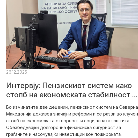
26.12.2025
Интервју: Пензискиот систем како
столб на економската стабилност и
социјалната сигурност
Во изминатите две децении, пензискиот систем на Северна
Македонија доживеа значајни реформи и се разви во клучен
столб на економската отпорност и социјалната заштита.
Обезбедувајќи долгорочна финансиска сигурност за
граѓаните и насочувајќи инвестиции кон пошироката...