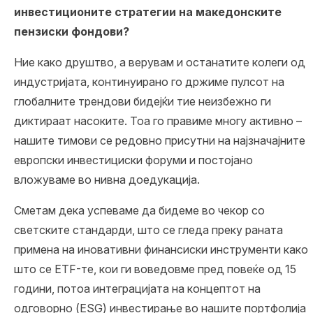
инвестиционите стратегии на македонските
пензиски фондови?
Ние како друштво, а верувам и останатите колеги од
индустријата, континуирано го држиме пулсот на
глобалните трендови бидејќи тие неизбежно ги
диктираат насоките. Тоа го правиме многу активно –
нашите тимови се редовно присутни на најзначајните
европски инвестициски форуми и постојано
вложуваме во нивна доедукација.
Сметам дека успеваме да бидеме во чекор со
светските стандарди, што се гледа преку раната
примена на иновативни финансиски инструменти како
што се ETF-те, кои ги воведовме пред повеќе од 15
години, потоа интеграцијата на концептот на
одговорно (ESG) инвестирање во нашите портфолија