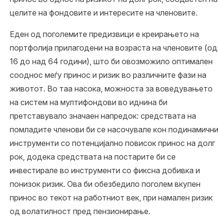
целите на фондовите и интересите на членовите.
Еден од поголемите предизвици е креирањето на
портфолија прилагодени на возраста на членовите (од
16 до над 64 години), што би овозможило оптимален
сооднос меѓу принос и ризик во различните фази на
животот. Во таа насока, можноста за воведувањето
на систем на мултифондови во иднина би
претставувало значаен напредок: средствата на
помладите членови би се насочувале кон подинамичн
инструменти со потенцијално повисок принос на долг
рок, додека средствата на постарите би се
инвестирале во инструменти со фиксна добивка и
понизок ризик. Ова би обезбедило поголем вкупен
принос во текот на работниот век, при намален ризик
од волатилност пред пензионирање.