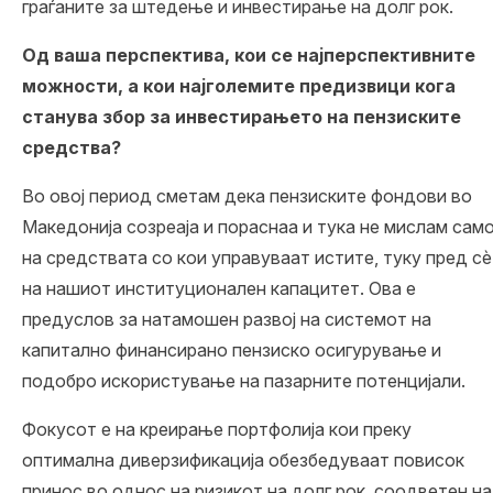
граѓаните за штедење и инвестирање на долг рок.
Од ваша перспектива, кои се најперспективните
можности, а кои најголемите предизвици кога
станува збор за инвестирањето на пензиските
средства?
Во овој период сметам дека пензиските фондови во
Македонија созреаја и пораснаа и тука не мислам сам
на средствата со кои управуваат истите, туку пред сѐ
на нашиот институционален капацитет. Ова е
предуслов за натамошен развој на системот на
капитално финансирано пензиско осигурување и
подобро искористување на пазарните потенцијали.
Фокусот е на креирање портфолија кои преку
оптимална диверзификација обезбедуваат повисок
принос во однос на ризикот на долг рок, соодветен на