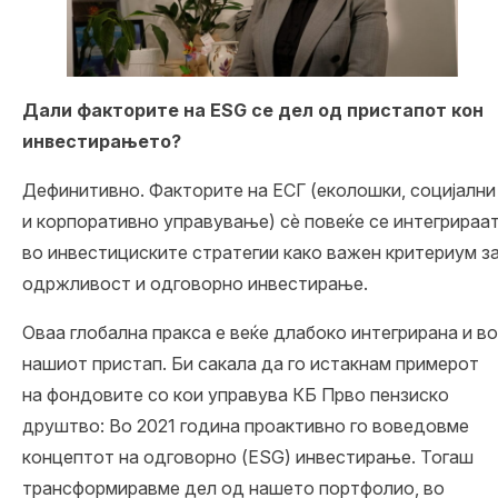
Дали факторите на ESG се дел од пристапот кон
инвестирањето?
Дефинитивно. Факторите на ЕСГ (еколошки, социјални
и корпоративно управување) сѐ повеќе се интегрираа
во инвестициските стратегии како важен критериум з
одржливост и одговорно инвестирање.
Оваа глобална пракса е веќе длабоко интегрирана и во
нашиот пристап. Би сакала да го истакнам примерот
на фондовите со кои управува КБ Прво пензиско
друштво: Во 2021 година проактивно го воведовме
концептот на одговорно (ESG) инвестирање. Тогаш
трансформиравме дел од нашето портфолио, во