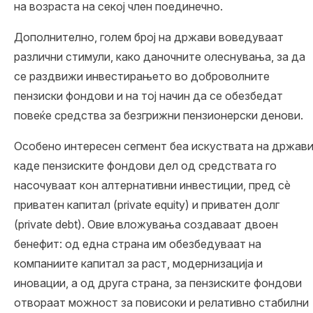
на возраста на секој член поединечно.
Дополнително, голем број на држави воведуваат
различни стимули, како даночните олеснувања, за да
се раздвижи инвестирањето во доброволните
пензиски фондови и на тој начин да се обезбедат
повеќе средства за безгрижни пензионерски денови.
Особено интересен сегмент беа искуствата на држав
каде пензиските фондови дел од средствата го
насочуваат кон алтернативни инвестиции, пред сè
приватен капитал (private equity) и приватен долг
(private debt). Овие вложувања создаваат двоен
бенефит: од една страна им обезбедуваат на
компаниите капитал за раст, модернизација и
иновации, а од друга страна, за пензиските фондови
отвораат можност за повисоки и релативно стабилни