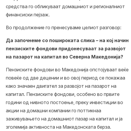
средства го обликуваат домашниот и регионалниот
финансиски пејзаж.
Во продолжение го пренесуваме целиот разговор:
Да започнеме со пошироката слика – на кој начин
пензиските фондови придонесуваат за развојот
на пазарот на капитал во Северна Македонија?
Пензиските фондови во Македонија опстојуваат веќе
повеќе од две децении и во овој период се покажаа
како значаен двигател за развојот на пазарот на
капитал. Пензиските фондови, особено во првите
години од нивното постоење, преку инвестиции во
акции на домашни компании го поттикнаа
заживувањето на домашниот пазар на капитал и ја
зголемија активноста на Македонската берза.