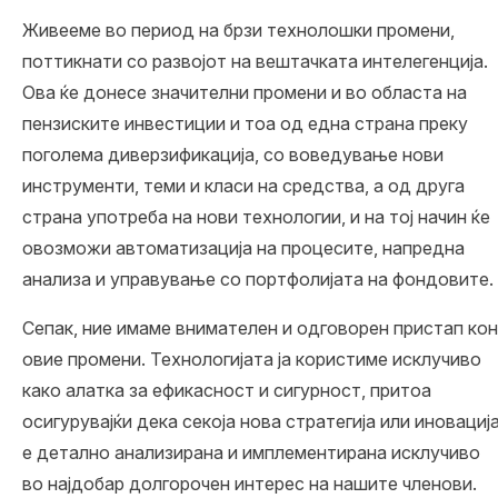
Живееме во период на брзи технолошки промени,
поттикнати со развојот на вештачката интелегенција.
Ова ќе донесе значителни промени и во областа на
пензиските инвестиции и тоа од една страна преку
поголема диверзификација, со воведување нови
инструменти, теми и класи на средства, а од друга
страна употреба на нови технологии, и на тој начин ќе
овозможи автоматизација на процесите, напредна
анализа и управување со портфолијата на фондовите.
Сепак, ние имаме внимателен и одговорен пристап кон
овие промени. Технологијата ја користиме исклучиво
како алатка за ефикасност и сигурност, притоа
осигурувајќи дека секоја нова стратегија или иновациј
е детално анализирана и имплементирана исклучиво
во најдобар долгорочен интерес на нашите членови.