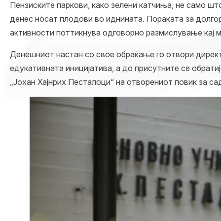
Пензиските паркови, како зелени катчиња, не само шт
денес носат плодови во иднината. Пораката за долгор
активности поттикнува одговорно размислување кај м
Денешниот настан со свое обраќање го отвори директ
едукативната иницијатива, а до присутните се обрати
„Јохан Хајнрих Песталоци“ на отворениот повик за са