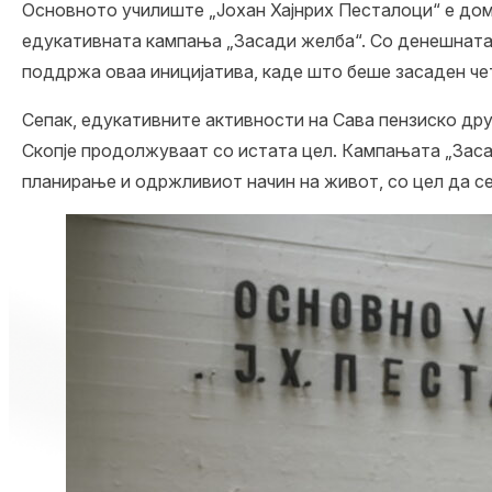
Основното училиште „
Јохан Хајнрих Песталоци
“ е до
едукативната кампања „Засади желба“. Со денешната 
поддржа оваа иницијатива, каде што беше засаден чет
Сепак, едукативните активности на Сава пензиско др
Скопје продолжуваат со истата цел. Кампањата „Заса
планирање и одржливиот начин на живот, со цел да се