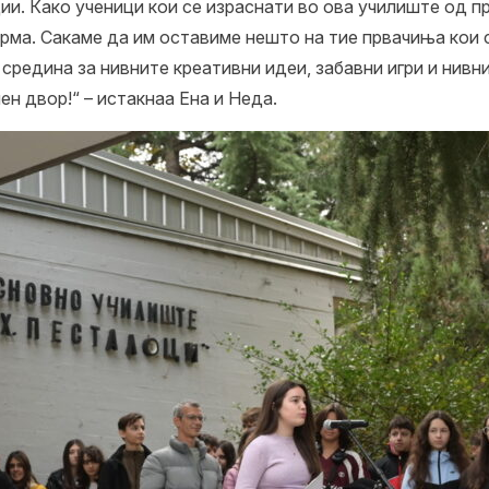
ии. Како ученици кои се израснати во ова училиште од 
рма. Сакаме да им оставиме нешто на тие првачиња кои с
средина за нивните креативни идеи, забавни игри и нивни
н двор!“ – истакнаа Ена и Неда.