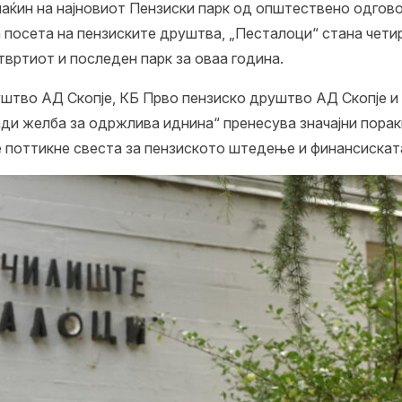
маќин на најновиот Пензиски парк од општествено одгово
посета на пензиските друштва, „Песталоци“ стана чети
вртиот и последен парк за оваа година.
уштво АД Скопје, КБ Прво пензиско друштво АД Скопје 
ди желба за одржлива иднина“ пренесува значајни пора
 поттикне свеста за пензиското штедење и финансиската