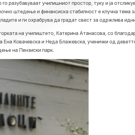
о го разубавуваат училишниот простор, туку и ја отслику
очно штедење и финансиска стабилност е клучна тема за
ладите и ги охрабрува да градат свест за одржлива идни
орката на училиштето, Катерина Атанасова, со благода
ја Ена Ковачевска и Неда Блажевска, ученички од деветт
дење на Пензиски парк.