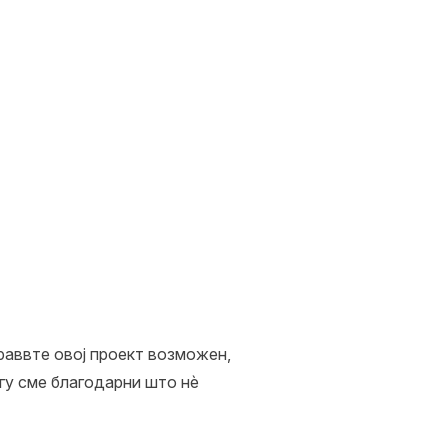
праввте овој проект возможен,
гу сме благодарни што нѐ