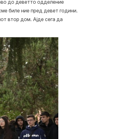
прво до деветто одделение
ме биле ние пред девет години.
от втор дом. Ајде сега да