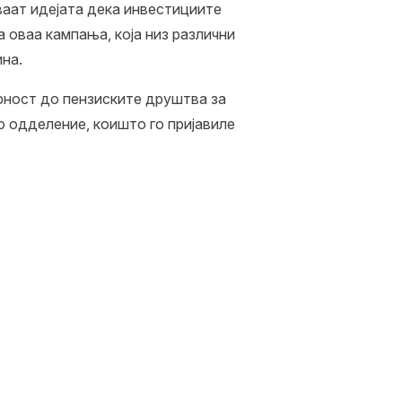
ваат идејата дека инвестициите
 оваа кампања, која низ различни
на.
рност до пензиските друштва за
о одделение, коишто го пријавиле