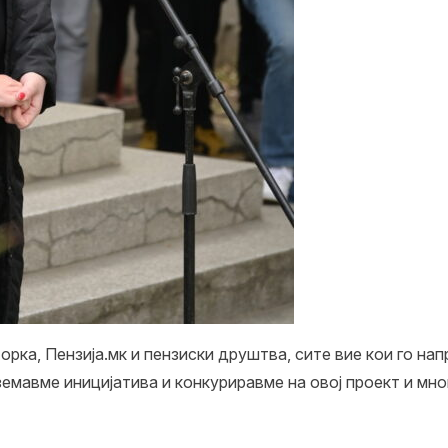
орка, Пензија.мк и пензиски друштва, сите вие кои го на
емавме иницијатива и конкуриравме на овој проект и мно