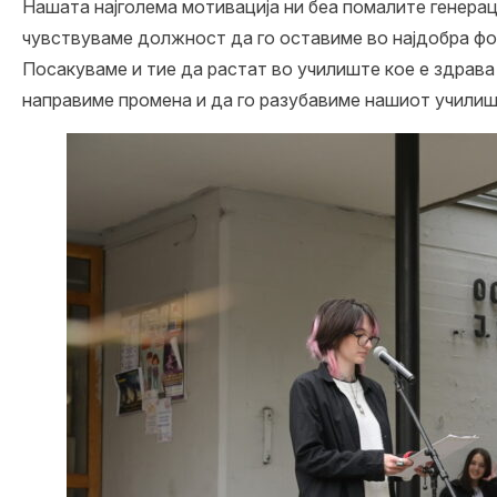
Нашата најголема мотивација ни беа помалите генерац
чувствуваме должност да го оставиме во најдобра фо
Посакуваме и тие да растат во училиште кое е здрава 
направиме промена и да го разубавиме нашиот училише