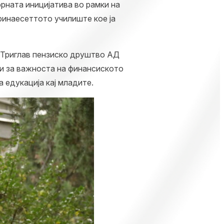
рната иницијатива во рамки на
ринаесеттото училиште кое ја
и Триглав пензиско друштво АД
ки за важноста на финансиското
 едукација кај младите.