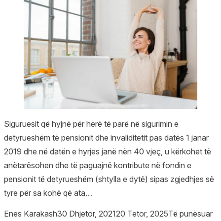
Siguruesit që hyjnë për herë të parë në sigurimin e
detyrueshëm të pensionit dhe invaliditetit pas datës 1 janar
2019 dhe në datën e hyrjes janë nën 40 vjeç, u kërkohet të
anëtarësohen dhe të paguajnë kontribute në fondin e
pensionit të detyrueshëm (shtylla e dytë) sipas zgjedhjes së
tyre për sa kohë që ata…
Posted by
Posted in
Enes Karakash
30 Dhjetor, 2021
20 Tetor, 2025
Të punësuar