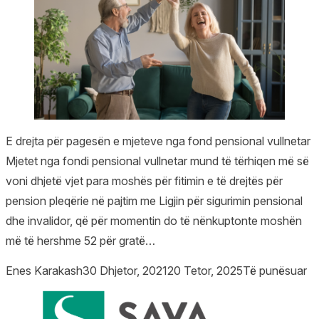
E drejta për pagesën e mjeteve nga fond pensional vullnetar
Mjetet nga fondi pensional vullnetar mund të tërhiqen më së
voni dhjetë vjet para moshës për fitimin e të drejtës për
pension pleqërie në pajtim me Ligjin për sigurimin pensional
dhe invalidor, që për momentin do të nënkuptonte moshën
më të hershme 52 për gratë…
Posted by
Posted in
Enes Karakash
30 Dhjetor, 2021
20 Tetor, 2025
Të punësuar