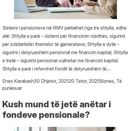
Sistemi i pensioneve në RMV përbëhet nga tre shtylla, edhe
atë: Shtylla e parë – sistemi për financimin rrjedhës, sigurimi
për solidaritetin themelor të gjeneratave; Shtylla e dytë –
sigurimi i detyrueshëm pensional me financim kapital; Shtylla
e tretë – sigurimi pensional vullnetar me financim kapital.
Shtylla e parë i referohet fondit të detyrueshëm të…
Posted by
Posted in
Enes Karakash
30 Dhjetor, 2021
20 Tetor, 2025
Biznes
,
Të
punësuar
Kush mund të jetë anëtar i
fondeve pensionale?