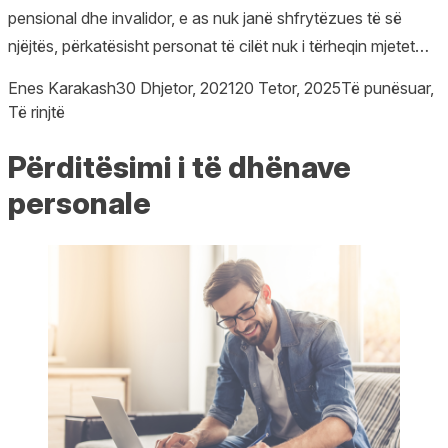
pensional dhe invalidor, e as nuk janë shfrytëzues të së
njëjtës, përkatësisht personat të cilët nuk i tërheqin mjetet…
Posted by
Posted in
Enes Karakash
30 Dhjetor, 2021
20 Tetor, 2025
Të punësuar
,
Të rinjtë
Përditësimi i të dhënave
personale