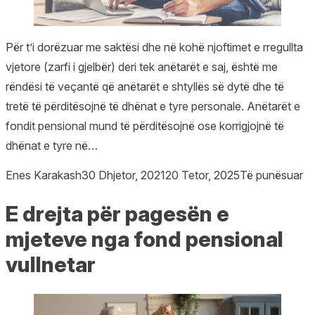
Për t’i dorëzuar me saktësi dhe në kohë njoftimet e rregullta
vjetore (zarfi i gjelbër) deri tek anëtarët e saj, është me
rëndësi të veçantë që anëtarët e shtyllës së dytë dhe të
tretë të përditësojnë të dhënat e tyre personale. Anëtarët e
fondit pensional mund të përditësojnë ose korrigjojnë të
dhënat e tyre në…
Posted by
Posted in
Enes Karakash
30 Dhjetor, 2021
20 Tetor, 2025
Të punësuar
E drejta për pagesën e
mjeteve nga fond pensional
vullnetar