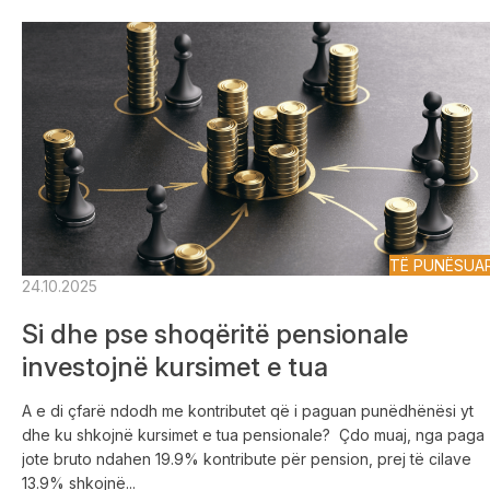
TË PUNËSUA
24.10.2025
Si dhe pse shoqëritë pensionale
investojnë kursimet e tua
A e di çfarë ndodh me kontributet që i paguan punëdhënësi yt
dhe ku shkojnë kursimet e tua pensionale? Çdo muaj, nga paga
jote bruto ndahen 19.9% kontribute për pension, prej të cilave
13.9% shkojnë...