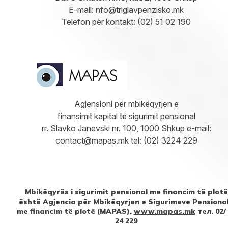
E-mail:
nfo@triglavpenzisko.mk
Telefon për kontakt: (02) 51 02 190
Agjensioni për mbikëqyrjen e
finansimit kapital të sigurimit pensional
rr. Slavko Janevski nr. 100, 1000 Shkup e-mail:
contact@mapas.mk tel: (02) 3224 229
Mbikëqyrës i sigurimit pensional me financim të plotë
është Agjencia për Mbikëqyrjen e Sigurimeve Pensiona
me financim të plotë (MAPAS).
www.mapas.mk
тел. 02/
24 229