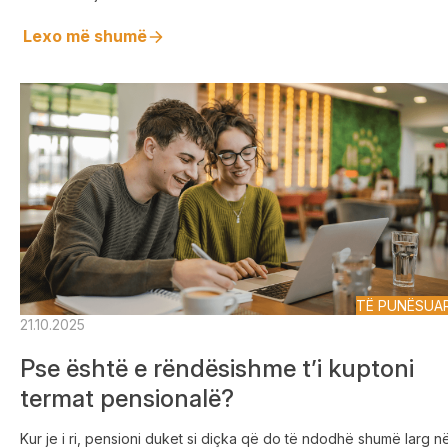
Lexo më shumë
TË PUNËSUA
21.10.2025
Pse është e rëndësishme t’i kuptoni
termat pensionalë?
Kur je i ri, pensioni duket si diçka që do të ndodhë shumë larg n