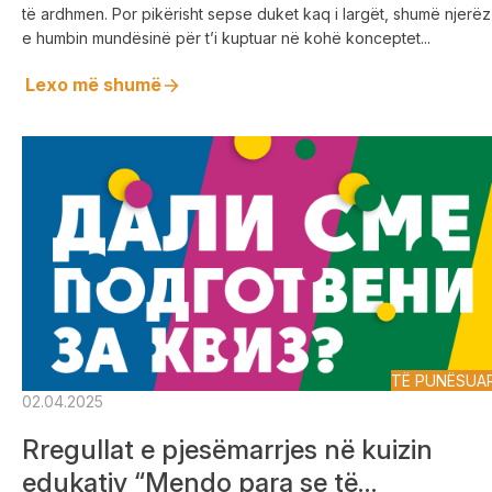
të ardhmen. Por pikërisht sepse duket kaq i largët, shumë njerëz
e humbin mundësinë për t’i kuptuar në kohë konceptet...
Lexo më shumë
TË PUNËSUA
02.04.2025
Rregullat e pjesëmarrjes në kuizin
edukativ “Mendo para se të