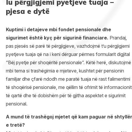
Iu përgjigjemi pyetjeve tuaja –
pjesa e dytë
Kuptimi i detajeve mbi fondet pensionale dhe
sigurimet është kyç për sigurinë financiare.
Prandaj,
pas pjesës së parë të përgjigjeve, vazhdojmë t’u përgjigjemi
pyetjeve tuaja që na i keni dërguar përmes formularit digjital
“Bëj pyetje për shoqëritë pensionale”. Këtë herë, diskutojmë
mbi tema si trashëgimia e mjeteve, kushtet për pensionin
familjar dhe çfarë ndodh me paratë tuaja në rast falimentimi
të shoqërisë pensionale, me qëllim të ofrimit të informacionit
të qartë dhe të dobishëm për të gjitha aspektet e sigurimit
pensional.
A mund të trashëgoj mjetet që kam paguar në shtyllë
e tretë?