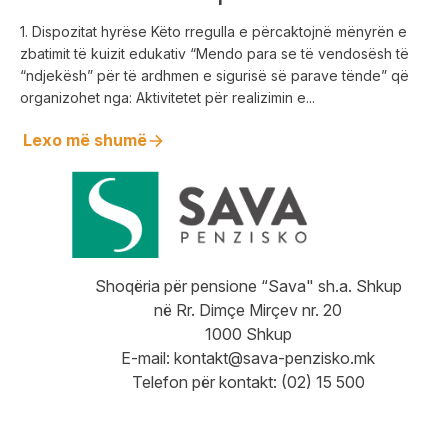
vendosësh të “ndjekësh” për të
1. Dispozitat hyrëse Këto rregulla e përcaktojnë mënyrën e
ardhmen e sigurisë së parave tënde”
zbatimit të kuizit edukativ “Mendo para se të vendosësh të
“ndjekësh” për të ardhmen e sigurisë së parave tënde” që
organizohet nga: Aktivitetet për realizimin e...
Lexo më shumë
Shoqëria për pensione “Sava" sh.a. Shkup
në Rr. Dimçe Mirçev nr. 20
1000 Shkup
E-mail:
kontakt@sava-penzisko.mk
Telefon për kontakt: (02) 15 500