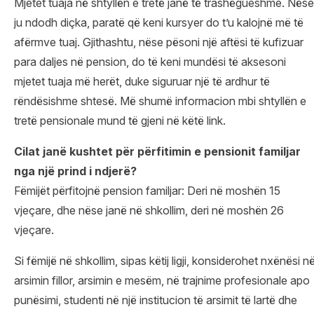
Mjetet tuaja në shtyllën e tretë janë të trashëgueshme. Nëse
ju ndodh diçka, paratë që keni kursyer do t’u kalojnë më të
afërmve tuaj. Gjithashtu, nëse pësoni një aftësi të kufizuar
para daljes në pension, do të keni mundësi të aksesoni
mjetet tuaja më herët, duke siguruar një të ardhur të
rëndësishme shtesë. Më shumë informacion mbi shtyllën e
tretë pensionale mund të gjeni në këtë link.
Cilat janë kushtet për përfitimin e pensionit familjar
nga një prind i ndjerë?
Fëmijët përfitojnë pension familjar: Deri në moshën 15
vjeçare, dhe nëse janë në shkollim, deri në moshën 26
vjeçare.
Si fëmijë në shkollim, sipas këtij ligji, konsiderohet nxënësi n
arsimin fillor, arsimin e mesëm, në trajnime profesionale apo
punësimi, studenti në një institucion të arsimit të lartë dhe