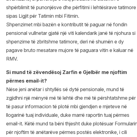
shpërblimit të punonjësve dhe përfitimi i lehtësirave tatimore
sipas Ligjit për Tatimin mbi Fitimin.
Shpenzimet mbi bazën e kontributit të paguar në fondin
pensional vullnetar gjatë një viti kalendarik janë të njohura si
shpenzime të zbritshme tatimore, deri në shumën e dy
pagave bruto mesatare mujore të paguara vitin e kaluar në
RMV.
Si mund të zëvendësoj Zarfin e Gjelbër me njoftim
përmes email-it?
Nëse jeni anëtar i shtyllës së dytë pensionale, mund të
zgjidhni një mënyrë më të lehtë dhe më të përshtatshme për
të pasur informacion të plotë mbi gjendjen e mjeteve në
llogarinë tuaj individuale, duke marrë raportin tuaj përmes
email-it. Këtë mund ta bëni thjesht duke plotësuar Formulari
për njoftim të anëtarëve përmes postës elektronike, i cili