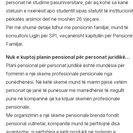
personat në studime pasuniversitare, për aq kohë sa kanë
statusin e nxënësit apo studentit sipas statutit të institucioni
përkatës arsimor deri në moshën 26 vjeçare.
Për më shumë detaje lidhur me pensionin familjar, mund të
konsultoni Ligjin për SPI, veçanërisht kapitullin për Pensioni
Familjar.
Nuk e kuptoj planin pensional për personat juridikë…
Plani pensional për personat juridikë është mundësia për
formimin e një skeme profesionale pensionale nga
punëdhënësi. Në këtë skemë mund të marrin pjesë vetëm
personat që janë të punësuar me marrëdhënie të rregullt
pune në kompaninë që ka krijuar skemën profesionale
pensionale.
Me organizimin e një skeme pensionale brenda fondit
pensional vullnetar, kompanitë mund të përfitojnë disa
avantazhe, si përfshirja e këtij produkti në sistemin e