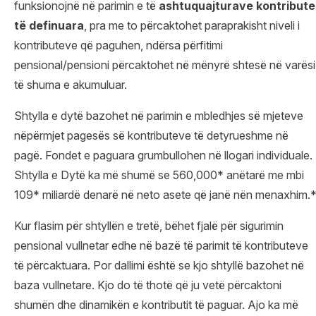
funksionojnë në parimin e të
ashtuquajturave kontribute
të
definuara
, pra me to përcaktohet paraprakisht niveli i
kontributeve që paguhen, ndërsa përfitimi
pensional/pensioni përcaktohet në mënyrë shtesë në varësi
të shuma e akumuluar.
Shtylla e dytë bazohet në parimin e mbledhjes së mjeteve
nëpërmjet pagesës së kontributeve të detyrueshme në
pagë. Fondet e paguara grumbullohen në llogari individuale.
Shtylla e Dytë ka më shumë se 560,000* anëtarë me mbi
109* miliardë denarë në neto asete që janë nën menaxhim.
Kur flasim për shtyllën e tretë, bëhet fjalë për sigurimin
pensional vullnetar edhe në bazë të parimit të kontributeve
të përcaktuara. Por dallimi është se kjo shtyllë bazohet në
baza vullnetare. Kjo do të thotë që ju vetë përcaktoni
shumën dhe dinamikën e kontributit të paguar. Ajo ka më