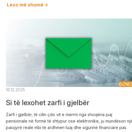
Lexo më shumë
BIZNE
16.12.2025
Si të lexohet zarfi i gjelbër
Zarfi i gjelbër, të cilin çdo vit e merrni nga shoqëria juaj
pensionale në formë të shtypur ose elektronike, ju mundëson nj
pasqyrë reale mbi të ardhmen tuaj dhe sigurinë financiare pas