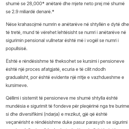
shumë se 28,000* anëtarë dhe mjete neto prej më shumë
se 2.9 miliardë denarë.*
Nëse krahasojmë numrin e anëtarëve në shtyllën e dytë dhe
të tretë, mund të vërehet lehtësisht se numri i anëtarëve në
sigurimin pensional vullnetar është më i vogël se numri i
popullsisë.
Është e rëndësishme të theksohet se kursimi i pensioneve
është një proces afatgjatë, ecuria e të cilit ndodh
gradualisht, por është evidente një rritje e vazhdueshme e
kursimeve.
Qëllimi i sistemit të pensioneve me shumë shtylla është
mundësia e sigurimit të fondeve për pleqërinë nga tre burim
si dhe diversifikimi (ndarja) e rrezikut, gjë që është
veçanërisht e rëndësishme duke pasur parasysh se sigurimi