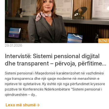
BIZNE
29.01.2026
Intervistë: Sistemi pensional digjital
dhe transparent – përvoja, përfitime
dhe orientime për të ardhmen
Sistemi pensional i Maqedonisë karakterizohet në vazhdimësi
nga transparenca dhe një qasje moderne në menaxhimin e
mjeteve të qytetarëve. Ky është një nga përfundimet kryesore
pozitive të Konferencës Ndërkombëtare “Sistemi pensional i
qëndrueshëm – dy...
Lexo më shumë