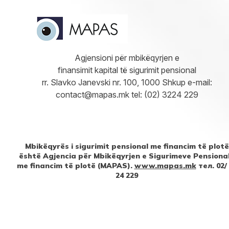
Agjensioni për mbikëqyrjen e
finansimit kapital të sigurimit pensional
rr. Slavko Janevski nr. 100, 1000 Shkup e-mail:
contact@mapas.mk tel: (02) 3224 229
Mbikëqyrës i sigurimit pensional me financim të plotë
është Agjencia për Mbikëqyrjen e Sigurimeve Pensiona
me financim të plotë (MAPAS).
www.mapas.mk
тел. 02/
24 229