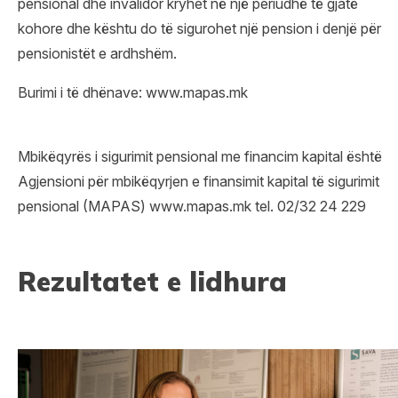
pensional dhe invalidor kryhet në një periudhë të gjatë
kohore dhe kështu do të sigurohet një pension i denjë për
pensionistët e ardhshëm.
Burimi i të dhënave:
www.mapas.mk
Mbikëqyrës i sigurimit pensional me financim kapital është
Agjensioni për mbikëqyrjen e finansimit kapital të sigurimit
pensional (MAPAS) www.mapas.mk tel. 02/32 24 229
Rezultatet e lidhura