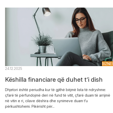
BIZNE
24.12.2025
Këshilla financiare që duhet t’i dish
Dhjetori është periudha kur të gjithë bëjmë lista të ndryshme:
çfarë të përfundojmë deri në fund të vitit, çfarë duam të arrijmë
në vitin e ri, cilave dëshira dhe synimeve duam t’u
përkushtohemi. Pikërisht për...