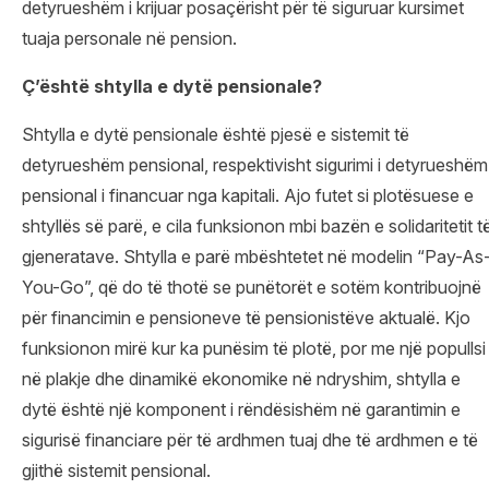
detyrueshëm i krijuar posaçërisht për të siguruar kursimet
tuaja personale në pension.
Ç
’
është shtylla e dytë pension
ale
?
Shtylla e dytë pensionale është pjesë e sistemit të
detyrueshëm pensional, respektivisht sigurimi i detyrueshëm
pensional i financuar nga kapitali. Ajo futet si plotësuese e
shtyllës së parë, e cila funksionon mbi bazën e solidaritetit t
gjeneratave. Shtylla e parë mbështetet në modelin “Pay-As
You-Go”, që do të thotë se punëtorët e sotëm kontribuojnë
për financimin e pensioneve të pensionistëve aktualë. Kjo
funksionon mirë kur ka punësim të plotë, por me një popullsi
në plakje dhe dinamikë ekonomike në ndryshim, shtylla e
dytë është një komponent i rëndësishëm në garantimin e
sigurisë financiare për të ardhmen tuaj dhe të ardhmen e të
gjithë sistemit pensional.