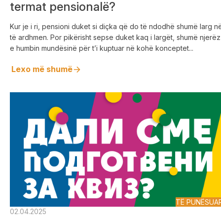
termat pensionalë?
Kur je i ri, pensioni duket si diçka që do të ndodhë shumë larg n
të ardhmen. Por pikërisht sepse duket kaq i largët, shumë njerëz
e humbin mundësinë për t’i kuptuar në kohë konceptet...
Lexo më shumë
TË PUNËSUA
02.04.2025