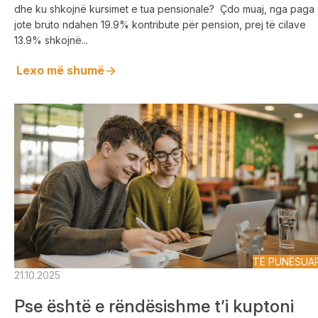
dhe ku shkojnë kursimet e tua pensionale? Çdo muaj, nga paga
jote bruto ndahen 19.9% kontribute për pension, prej të cilave
13.9% shkojnë...
Lexo më shumë
TË PUNËSUA
21.10.2025
Pse është e rëndësishme t’i kuptoni