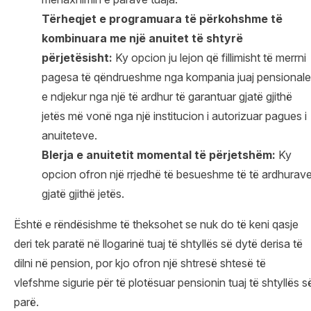
Tërheqjet e programuara të përkohshme të
kombinuara me një anuitet të shtyrë
p
ë
rjet
ë
sisht
:
Ky opcion ju lejon që fillimisht të merrni
pagesa të qëndrueshme nga kompania juaj pensionale
e ndjekur nga një të ardhur të garantuar gjatë gjithë
jetës më vonë nga një institucion i autorizuar pagues i
anuiteteve.
Blerja e
anuitetit
momental
t
ë
p
ë
rjetsh
ë
m
:
Ky
opcion ofron një rrjedhë të besueshme të të ardhurav
gjatë gjithë jetës.
Është e rëndësishme të theksohet se nuk do të keni qasje
deri tek paratë në llogarinë tuaj të shtyllës së dytë derisa të
dilni në pension, por kjo ofron një shtresë shtesë të
vlefshme sigurie për të plotësuar pensionin tuaj të shtyllës s
parë.