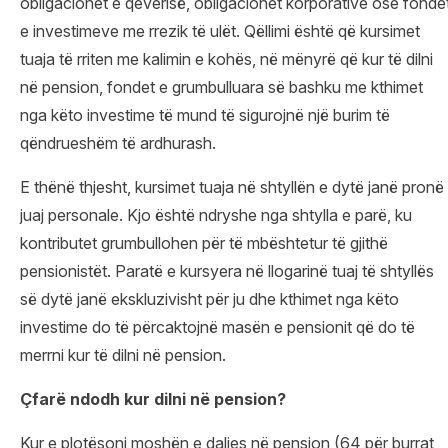
obligacionet e qeverisë, obligacionet korporative ose fonde
e investimeve me rrezik të ulët. Qëllimi është që kursimet
tuaja të rriten me kalimin e kohës, në mënyrë që kur të dilni
në pension, fondet e grumbulluara së bashku me kthimet
nga këto investime të mund të sigurojnë një burim të
qëndrueshëm të ardhurash.
E thënë thjesht, kursimet tuaja në shtyllën e dytë janë pronë
juaj personale. Kjo është ndryshe nga shtylla e parë, ku
kontributet grumbullohen për të mbështetur të gjithë
pensionistët. Paratë e kursyera në llogarinë tuaj të shtyllës
së dytë janë ekskluzivisht për ju dhe kthimet nga këto
investime do të përcaktojnë masën e pensionit që do të
merrni kur të dilni në pension.
Çfarë ndodh kur d
i
l
ni
në pension?
Kur e plotësoni moshën e daljes në pension (64 për burrat