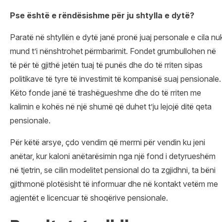
Pse është e rëndësishme për ju shtylla e dytë?
Paratë në shtyllën e dytë janë pronë juaj personale e cila nu
mund t’i nënshtrohet përmbarimit. Fondet grumbullohen në
të për të gjithë jetën tuaj të punës dhe do të rriten sipas
politikave të tyre të investimit të kompanisë suaj pensionale.
Këto fonde janë të trashëgueshme dhe do të rriten me
kalimin e kohës në një shumë që duhet t’ju lejojë ditë qeta
pensionale.
Për këtë arsye, çdo vendim që merrni për vendin ku jeni
anëtar, kur kaloni anëtarësimin nga një fond i detyrueshëm
në tjetrin, se cilin modelitet pensional do ta zgjidhni, ta bëni
gjithmonë plotësisht të informuar dhe në kontakt vetëm me
agjentët e licencuar të shoqërive pensionale.