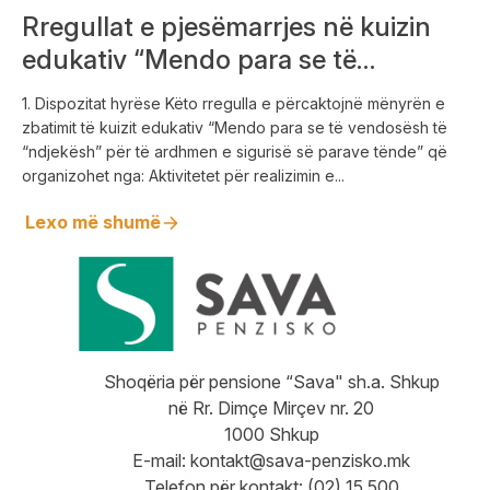
Rregullat e pjesëmarrjes në kuizin
edukativ “Mendo para se të
vendosësh të “ndjekësh” për të
1. Dispozitat hyrëse Këto rregulla e përcaktojnë mënyrën e
ardhmen e sigurisë së parave tënde”
zbatimit të kuizit edukativ “Mendo para se të vendosësh të
“ndjekësh” për të ardhmen e sigurisë së parave tënde” që
organizohet nga: Aktivitetet për realizimin e...
Lexo më shumë
Shoqëria për pensione “Sava" sh.a. Shkup
në Rr. Dimçe Mirçev nr. 20
1000 Shkup
E-mail:
kontakt@sava-penzisko.mk
Telefon për kontakt: (02) 15 500