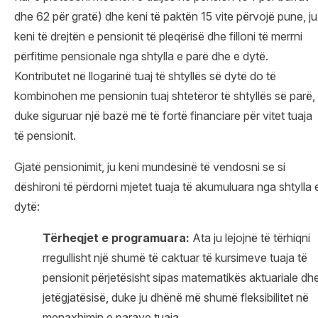
dhe 62 për gratë) dhe keni të paktën 15 vite përvojë pune, ju
keni të drejtën e pensionit të pleqërisë dhe filloni të merrni
përfitime pensionale nga shtylla e parë dhe e dytë.
Kontributet në llogarinë tuaj të shtyllës së dytë do të
kombinohen me pensionin tuaj shtetëror të shtyllës së parë,
duke siguruar një bazë më të fortë financiare për vitet tuaja
të pensionit.
Gjatë pensionimit, ju keni mundësinë të vendosni se si
dëshironi të përdorni mjetet tuaja të akumuluara nga shtylla 
dytë:
Tërheqjet e programuara:
Ata ju lejojnë të tërhiqni
rregullisht një shumë të caktuar të kursimeve tuaja të
pensionit përjetësisht sipas matematikës aktuariale dh
jetëgjatësisë, duke ju dhënë më shumë fleksibilitet në
menaxhimin e parave tuaja.