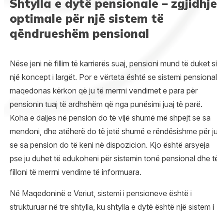
Shtylla e dytë pensionale – zgjidhje
optimale për një sistem të
qëndrueshëm pensional
Nëse jeni në fillim të karrierës suaj, pensioni mund të duket si
një koncept i largët. Por e vërteta është se sistemi pensional
maqedonas kërkon që ju të merrni vendimet e para për
pensionin tuaj të ardhshëm që nga punësimi juaj të parë.
Koha e daljes në pension do të vijë shumë më shpejt se sa
mendoni, dhe atëherë do të jetë shumë e rëndësishme për j
se sa pension do të keni në dispozicion. Kjo është arsyeja
pse ju duhet të edukoheni për sistemin tonë pensional dhe t
filloni të merrni vendime të informuara.
Në Maqedoninë e Veriut, sistemi i pensioneve është i
strukturuar në tre shtylla, ku shtylla e dytë është një sistem i