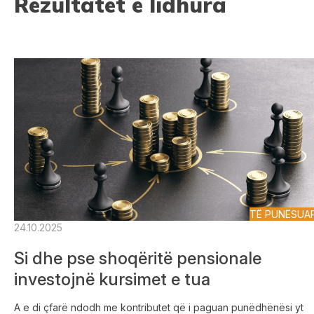
Rezultatet e lidhura
TË PUNËSUA
24.10.2025
Si dhe pse shoqëritë pensionale
investojnë kursimet e tua
A e di çfarë ndodh me kontributet që i paguan punëdhënësi yt