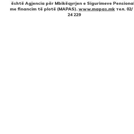
është Agjencia për Mbikëqyrjen e Sigurimeve Pensiona
me financim të plotë (MAPAS).
www.mapas.mk
тел. 02/
24 229