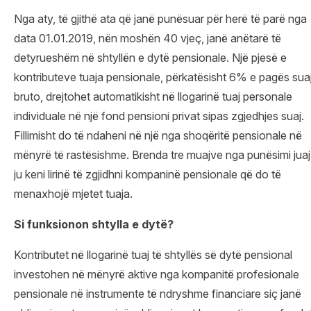
Nga aty, të gjithë ata që janë punësuar për herë të parë nga
data 01.01.2019, nën moshën 40 vjeç, janë anëtarë të
detyrueshëm në shtyllën e dytë pensionale. Një pjesë e
kontributeve tuaja pensionale, përkatësisht 6% e pagës sua
bruto, drejtohet automatikisht në llogarinë tuaj personale
individuale në një fond pensioni privat sipas zgjedhjes suaj.
Fillimisht do të ndaheni në një nga shoqëritë pensionale në
mënyrë të rastësishme. Brenda tre muajve nga punësimi juaj
ju keni lirinë të zgjidhni kompaninë pensionale që do të
menaxhojë mjetet tuaja.
Si funksionon shtylla e dytë?
Kontributet në llogarinë tuaj të shtyllës së dytë pensional
investohen në mënyrë aktive nga kompanitë profesionale
pensionale në instrumente të ndryshme financiare siç janë