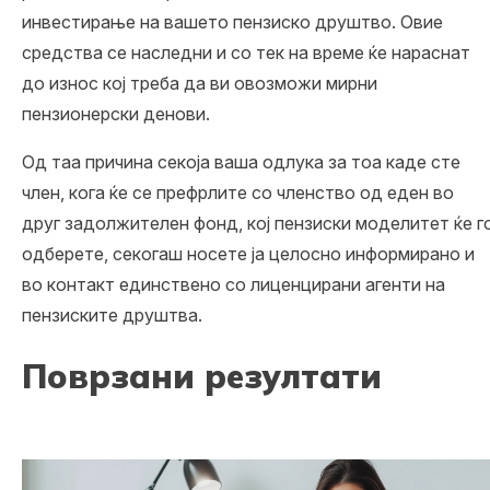
инвестирање на вашето пензиско друштво. Овие
средства се наследни и со тек на време ќе нараснат
до износ кој треба да ви овозможи мирни
пензионерски денови.
Од таа причина секоја ваша одлука за тоа каде сте
член, кога ќе се префрлите со членство од еден во
друг задолжителен фонд, кој пензиски моделитет ќе г
одберете, секогаш носете ја целосно информирано и
во контакт единствено со лиценцирани агенти на
пензиските друштва.
Поврзани резултати