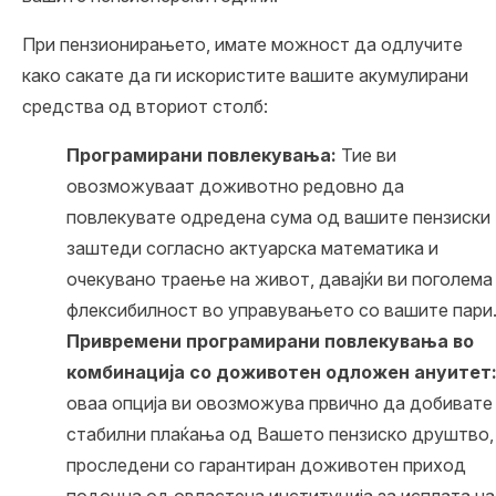
При пензионирањето, имате можност да одлучите
како сакате да ги искористите вашите акумулирани
средства од вториот столб:
Програмирани повлекувања:
Тие ви
овозможуваат доживотно редовно да
повлекувате одредена сума од вашите пензиски
заштеди согласно актуарска математика и
очекувано траење на живот, давајќи ви поголема
флексибилност во управувањето со вашите пари
Привремени програмирани повлекувања во
комбинација со доживотен одложен ануитет
оваа опција ви овозможува првично да добивате
стабилни плаќања од Вашето пензиско друштво,
проследени со гарантиран доживотен приход
подоцна од овластена институција за исплата на