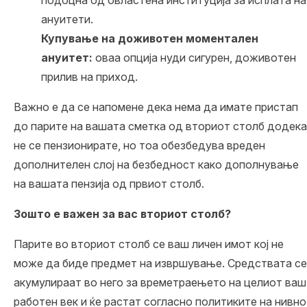
ануитети.
Купување на доживотен моментален
ануитет:
оваа опција нуди сигурен, доживотен
прилив на приход.
Важно е да се напомене дека нема да имате пристап
до парите на вашата сметка од вториот столб додека
не се пензионирате, но тоа обезбедува вреден
дополнителен слој на безбедност како дополнување
на вашата пензија од првиот столб.
Зошто е важен за вас вториот столб?
Парите во вториот столб се ваш личен имот кој не
може да биде предмет на извршување. Средствата се
акумулираат во него за времетраењето на целиот ваш
работен век и ќе растат согласно политиките на нивно