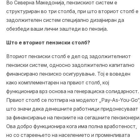
Во Северна Македонија, пензискиот систем е
структуриран во три столба, при што вториот столб е
задолжителен систем специјално дизајниран да
обезбеди ваши лични заштеди во пензија.
Што е вториот пензиски столб?
Вториот пензиски столб е дел од задолжителниот
пензиски систем, односно задолжително капитално
финансирано пензиско осигурување. Тој е воведен
како комплементарен на првиот столб, кој
функционира врз основа на генерациска солидарност.
Првиот столб се потпира на моделот „Pay-As-You-Go“
што значи дека денешните работници придонесуваат
за финансирање на пензиите на сегашните пензионери
Ова добро функционира кога има полна вработеност,
но со стареењето на населението и променливата