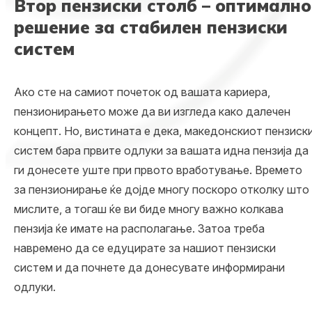
Втор пензиски столб – оптимално
решение за стабилен пензиски
систем
Ако сте на самиот почеток од вашата кариера,
пензионирањето може да ви изгледа како далечен
концепт. Но, вистината е дека, македонскиот пензиск
систем бара првите одлуки за
вашата идна пензија
да
ги донесете уште при првото вработување. Времето
за пензионирање ќе дојде многу поскоро отколку што
мислите, а тогаш ќе ви биде многу важно колкава
пензија ќе имате на располагање. Затоа треба
навремено да се едуцирате за нашиот пензиски
систем и да почнете да донесувате информирани
одлуки.