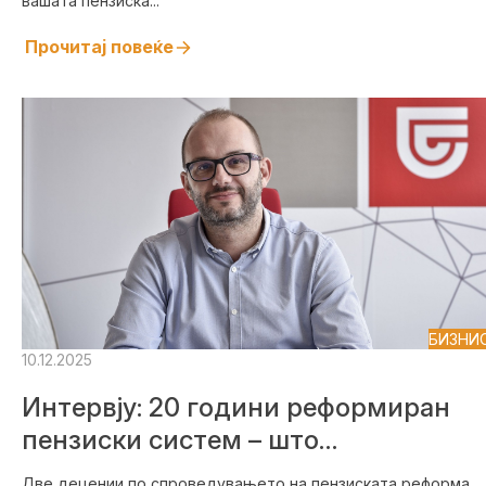
вашата пензиска...
Прочитај повеќе
БИЗНИ
10.12.2025
Интервју: 20 години реформиран
пензиски систем – што
постигнавме досега и што нѐ
Две децении по спроведувањето на пензиската реформа,