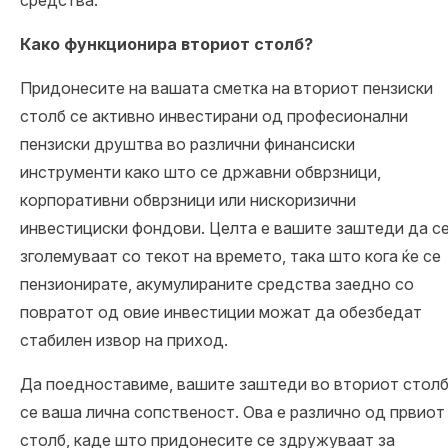
Како функционира вториот столб?
Придонесите на вашата сметка на вториот пензиски
столб се активно инвестирани од професионални
пензиски друштва во различни финансиски
инструменти како што се државни обврзници,
корпоративни обврзници или нискоризични
инвестициски фондови. Целта е вашите заштеди да с
зголемуваат со текот на времето, така што кога ќе се
пензионирате, акумулираните средства заедно со
повратот од овие инвестиции можат да обезбедат
стабилен извор на приход.
Да поедноставиме, вашите заштеди во вториот стол
се ваша лична сопственост. Ова е различно од првиот
столб, каде што придонесите се здружуваат за