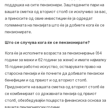
поддршка на сите пензионери. Заштедените пари на
вашата сметка од вториот столб се исклучиво за вас,
а приносите од овие инвестиции ќе ја одредат
големината на пензијата што ќе ја добиете кога ќе се
пензионирате.
Што се случува кога ќе се пензионирате?
Кога ќе ја исполните возраста за пензионирање (64
години за мажи и 62 години за жени) и имате најмалку
15 години работно искуство, остварувате право на
старосна пензија и ќе почнете да добивате пензиски
бенефиции и од првиот и од вториот столб.
Придонесите на вашата сметка од вториот столб ќе
се комбинираат со државната пензија од првиот
столб, обезбедувајќи поцврста финансиска основа за
вашите пензионерски години.