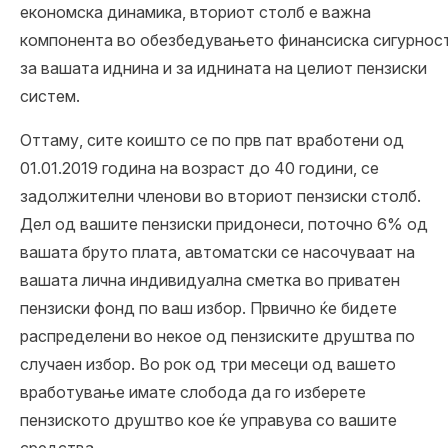
економска динамика,
вториот столб
е важна
компонента во обезбедувањето финансиска сигурнос
за вашата иднина и за иднината на целиот пензиски
систем.
Оттаму, сите коишто се по прв пат вработени од
01.01.2019 година на возраст до 40 години, се
задолжителни членови во вториот пензиски столб.
Дел од вашите пензиски придонеси, поточно 6% од
вашата бруто плата, автоматски се насочуваат на
вашата лична индивидуална сметка во приватен
пензиски фонд по ваш избор. Првично ќе бидете
распределени во некое од пензиските друштва по
случаен избор. Во рок од три месеци од вашето
вработување имате слобода да го изберете
пензиското друштво кое ќе управува со вашите
средства.