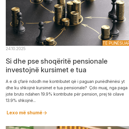
TË PUNËSUA
24.10.2025
Si dhe pse shoqëritë pensionale
investojnë kursimet e tua
A e di çfarë ndodh me kontributet që i paguan punëdhënësi yt
dhe ku shkojnë kursimet e tua pensionale? Çdo muaj, nga paga
jote bruto ndahen 19.9% kontribute për pension, prej të cilave
13.9% shkojnë...
Lexo më shumë