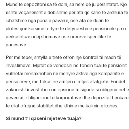
Mund të depozitoni sa të doni, sa herë që ju përshtatet. Kjo
është veçanërisht e dobishme për ata që kanë të ardhura të
luhatshme nga puna e pavarur, ose ata që duan të
plotësojnë kursimet e tyre të detyrueshme pensionale pa u
përkushtuar ndaj shumave ose orareve specifike të
pagesave.
Për më tepër, shtylla e tretë ofron një kontroll të madh të
investimeve. Mjetet që vendosni në fondin tuaj të pensionit
vullnetar menaxhohen në mënyrë aktive nga kompanitë e
pensioneve, me fokus në arritjen e rritjes afatgjatë. Fondet
zakonisht investohen në opsione të sigurta si obligacionet e
qeverisë, obligacionet e korporatave dhe depozitat bankare
të cilat ofrojnë stabilitet dhe kthime me kalimin e kohës.
Si mund t
’i qaseni mjeteve tuaja
?