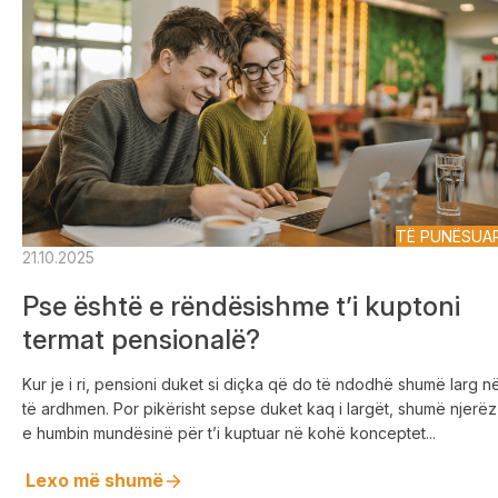
TË PUNËSUA
21.10.2025
Pse është e rëndësishme t’i kuptoni
termat pensionalë?
Kur je i ri, pensioni duket si diçka që do të ndodhë shumë larg n
të ardhmen. Por pikërisht sepse duket kaq i largët, shumë njerëz
e humbin mundësinë për t’i kuptuar në kohë konceptet...
Lexo më shumë