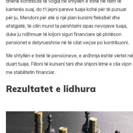
dhënë kontribute të vogla në shtyllën e tretë në fillim të
karrierës suaj, do t’i jepni parave tuaja kohë për të punuar
për ju. Mendoni për atë si një plan kursimi fleksibël dhe
afatgjatë, të cilin mund ta përshtatni sipas nevojave tuaja,
duke ju ndihmuar të krijoni siguri financiare që plotëson
pensionet e detyrueshme në të cilat veçse po kontribuoni.
Me shtyllën e tretë të pensioneve, e ardhmja është vërtet në
duart tuaja. Filloni të kurseni tani dhe shijoni lirinë e cila vijon
me stabilitetin financiar.
Rezultatet e lidhura