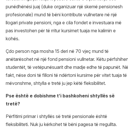
punëdhënësi juaj (duke organizuar një skemë pensionesh
profesionale) mund të bëni kontribute vullnetare në një
llogari private pensioni, nga e cila fondet e investuara më
pas investohen për të rritur kursimet tuaja me kalimin e
kohës.
Çdo person nga mosha 15 deri në 70 vjeç mund të
anëtarësohet në një fond pensioni vullnetar. Këtu përfshihe
studentët, të vetëpunësuarit dhe madje edhe të papunët. N
fakt, nëse doni të filloni të ndërtoni kursime për vitet tuaja të
mëvonshme, shtylla e tretë ju jep këtë fleksibilitet.
Pse është e dobishme
t’i
bashk
oheni
shtyllë
s
së
tretë?
Përfitimi primar i shtyllës së tretë pensionale është
fleksibiliteti. Nuk ju kërkohet të bëni pagesa të rregullta.