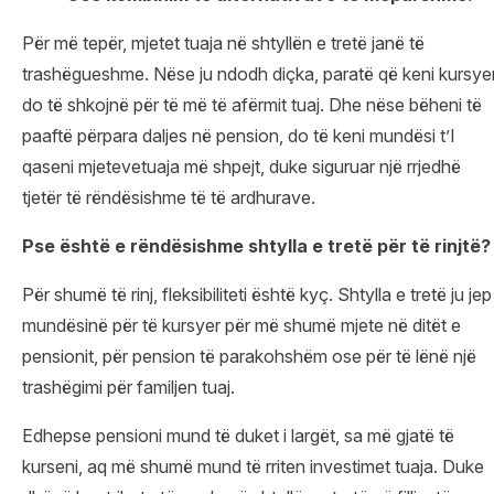
Për më tepër, mjetet tuaja në shtyllën e tretë janë të
trashëgueshme. Nëse ju ndodh diçka, paratë që keni kursye
do të shkojnë për të më të afërmit tuaj. Dhe nëse bëheni të
paaftë përpara daljes në pension, do të keni mundësi t’I
qaseni mjetevetuaja më shpejt, duke siguruar një rrjedhë
tjetër të rëndësishme të të ardhurave.
Pse është e rëndësishme shtylla e tretë për të rinjtë?
Për shumë të rinj, fleksibiliteti është kyç. Shtylla e tretë ju jep
mundësinë për të kursyer për më shumë mjete në ditët e
pensionit, për pension të parakohshëm ose për të lënë një
trashëgimi për familjen tuaj.
Edhepse pensioni mund të duket i largët, sa më gjatë të
kurseni, aq më shumë mund të rriten investimet tuaja. Duke