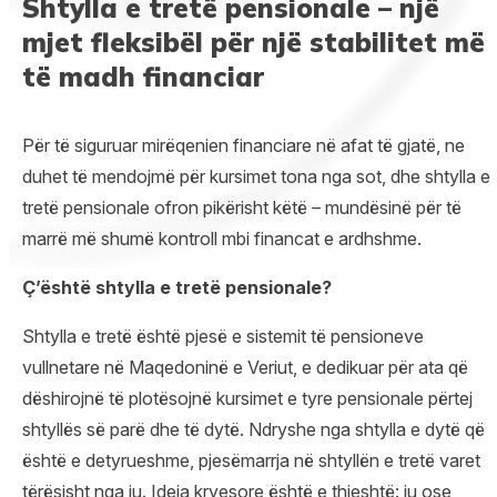
Shtylla e tretë pensionale – një
mjet fleksibël për një stabilitet më
të madh financiar
Për të siguruar mirëqenien financiare në afat të gjatë, ne
duhet të mendojmë për kursimet tona nga sot, dhe shtylla e
tretë pensionale ofron pikërisht këtë – mundësinë për të
marrë më shumë kontroll mbi financat e ardhshme.
Ç’
është shtylla e tretë
pensionale
?
Shtylla e tretë është pjesë e sistemit të pensioneve
vullnetare në Maqedoninë e Veriut, e dedikuar për ata që
dëshirojnë të plotësojnë kursimet e tyre pensionale përtej
shtyllës së parë dhe të dytë. Ndryshe nga shtylla e dytë që
është e detyrueshme, pjesëmarrja në shtyllën e tretë varet
tërësisht nga ju. Ideja kryesore është e thjeshtë: ju ose