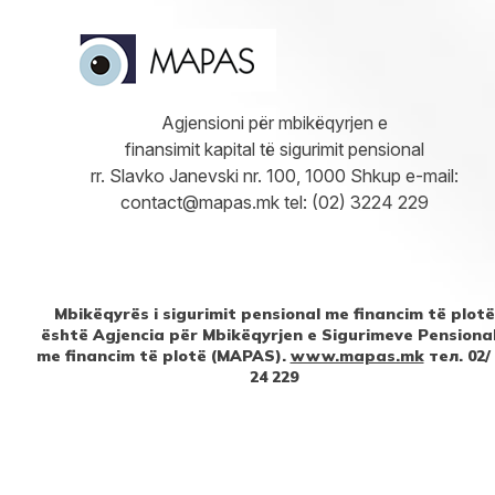
Agjensioni për mbikëqyrjen e
finansimit kapital të sigurimit pensional
rr. Slavko Janevski nr. 100, 1000 Shkup e-mail:
contact@mapas.mk tel: (02) 3224 229
Mbikëqyrës i sigurimit pensional me financim të plotë
është Agjencia për Mbikëqyrjen e Sigurimeve Pensiona
me financim të plotë (MAPAS).
www.mapas.mk
тел. 02/
24 229