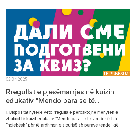
TË PUNËSUA
02.04.2025
Rregullat e pjesëmarrjes në kuizin
edukativ “Mendo para se të
vendosësh të “ndjekësh” për të
1. Dispozitat hyrëse Këto rregulla e përcaktojnë mënyrën e
ardhmen e sigurisë së parave tënde”
zbatimit të kuizit edukativ “Mendo para se të vendosësh të
“ndjekësh” për të ardhmen e sigurisë së parave tënde” që