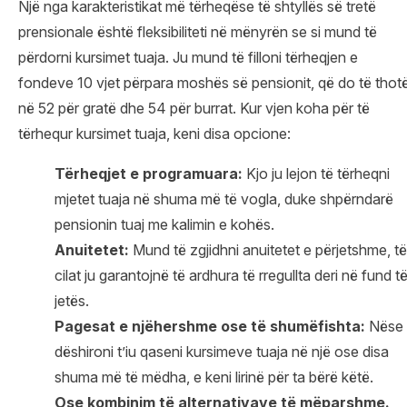
Një nga karakteristikat më tërheqëse të shtyllës së tretë
prensionale është fleksibiliteti në mënyrën se si mund të
përdorni kursimet tuaja. Ju mund të filloni tërheqjen e
fondeve 10 vjet përpara moshës së pensionit, që do të thot
në 52 për gratë dhe 54 për burrat. Kur vjen koha për të
tërhequr kursimet tuaja, keni disa opcione:
Tërheqjet e
programuara
:
Kjo ju lejon të tërheqni
mjetet tuaja në shuma më të vogla, duke shpërndarë
pensionin tuaj me kalimin e kohës.
Anuitetet:
Mund të zgjidhni anuitetet e përjetshme, të
cilat ju garantojnë të ardhura të rregullta deri në fund t
jetës.
Pagesat e
njëhershme
ose të shumëfishta:
Nëse
dëshironi t’iu qaseni kursimeve tuaja në një ose disa
shuma më të mëdha, e keni lirinë për ta bërë këtë.
Ose kombinim
të
alternativave të mëparshme
.