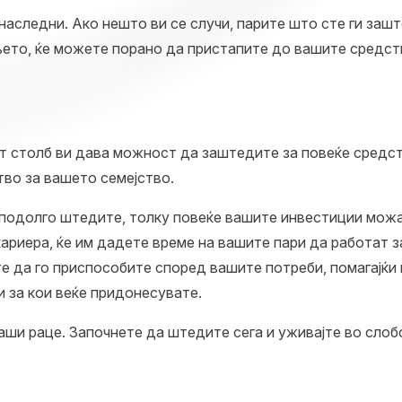
аследни. Ако нешто ви се случи, парите што сте ги зашт
њето, ќе можете порано да пристапите до вашите средст
от столб ви дава можност да заштедите за повеќе средст
во за вашето семејство.
 подолго штедите, толку повеќе вашите инвестиции можа
ариера, ќе им дадете време на вашите пари да работат за
 да го приспособите според вашите потреби, помагајќи 
и
за кои веќе придонесувате.
аши раце. Започнете да штедите сега и уживајте во слоб