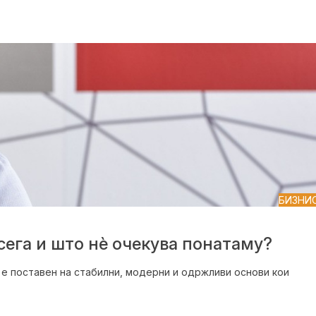
БИЗНИ
ега и што нѐ очекува понатаму?
е поставен на стабилни, модерни и одржливи основи кои