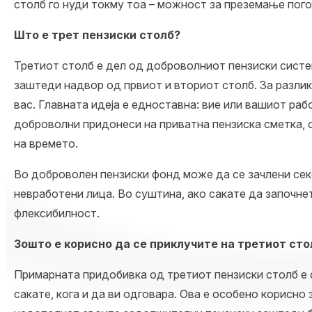
столб го нуди токму тоа – можност за преземање пог
Што е трет пензиски столб?
Третиот столб е дел од доброволниот пензиски систем
заштеди надвор од првиот и вториот столб. За разлик
вас. Главната идеја е едноставна: вие или вашиот р
доброволни придонеси на приватна пензиска сметка, 
на времето.
Во доброволен пензиски фонд може да се зачлени секој
невработени лица. Во суштина, ако сакате да започне
флексибилност.
Зошто е корисно да се приклучите на третиот сто
Примарната придобивка од
третиот пензиски столб
е 
сакате, кога и да ви одговара. Ова е особено корисно