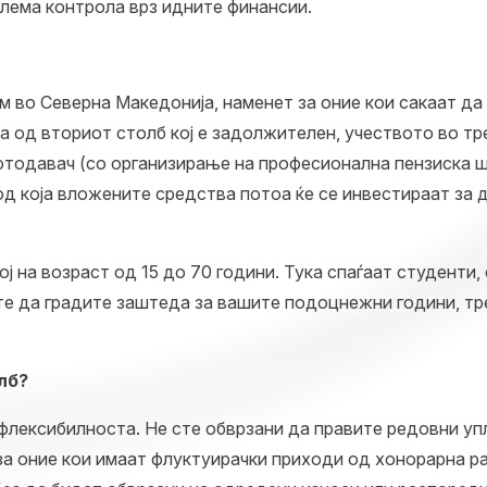
олема контрола врз идните финансии.
 во Северна Македонија, наменет за оние кои сакаат да
а од вториот столб кој е задолжителен, учеството во т
аботодавач (со организирање на професионална пензиска 
од која вложените средства потоа ќе се инвестираат за 
 на возраст од 15 до 70 години. Тука спаѓаат студенти,
те да градите заштеда за вашите подоцнежни години, тре
лб?
флексибилноста. Не сте обврзани да правите редовни уп
 за оние кои имаат флуктуирачки приходи од хонорарна раб