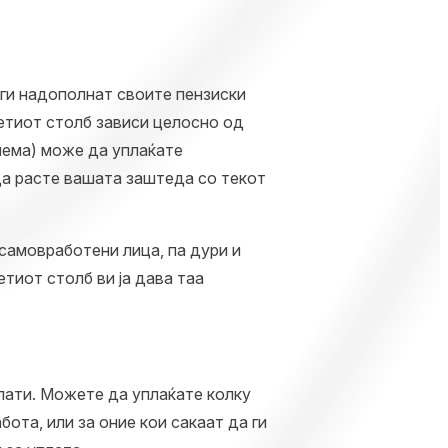
 ги надополнат своите пензиски
ретиот столб зависи целосно од
шема) може да уплаќате
да расте вашата заштеда со текот
 самовработени лица, па дури и
тиот столб ви ја дава таа
лати. Можете да уплаќате колку
ота, или за оние кои сакаат да ги