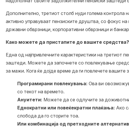
надополнат своите задолжителни пензиски заштеди бе
Дополнително, третиот столб нуди голема контрола н
активно управуваат пензиските друштва, со фокус на
државни обврзници, корпоративни обврзници и банкар
Како можете да пристапите до вашите средства?
Една од најпривлечните карактеристики на третиот п
заштеди. Можете да започнете со повлекување средств
за мажи. Кога ќе дојде време да ги повлечете вашите 
Програмирани повлекувања:
Ова ви овозможува
со текот на времето.
Ануитети:
Можете да се одлучите за доживотни 
Еднократни или повеќекратни плаќања:
Ако с
слобода да го сторите тоа.
Или комбинација од претходните алтернати