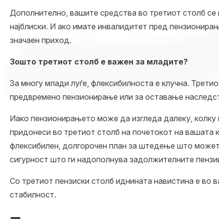
Дополнително, вашите средства во третиот столб се н
најблиски. И ако имате инвалидитет пред пензионира
значаен приход.
Зошто третиот столб е важен за младите?
За многу млади луѓе, флексибилноста е клучна. Трети
предвремено пензионирање или за оставање наследст
Иако пензионирањето може да изгледа далеку, колку
придонеси во третиот столб на почетокот на вашата к
флексибилен, долгорочен план за штедење што можете
сигурност што ги надополнува
задолжителните пензи
Со третиот пензиски столб иднината навистина е во в
стабилност.