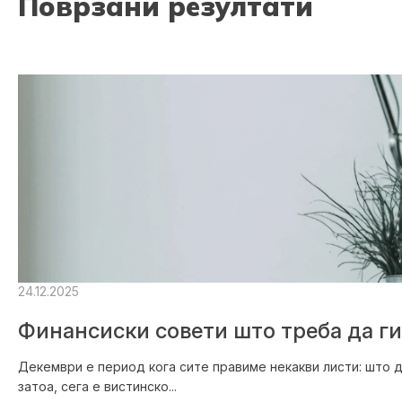
Поврзани резултати
24.12.2025
Финансиски совети што треба да г
Декември е период кога сите правиме некакви листи: што д
затоа, сега е вистинско...