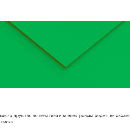
ензиско друштво во печатена или електронска форма, ви овозм
зиска...