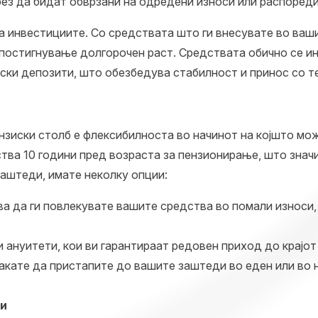
з да бидат обврзани на одредени износи или распореди 
а инвестициите. Со средствата што ги внесувате во ва
 постигнување долгорочен раст. Средствата обично се и
ски депозити, што обезбедува стабилност и принос со т
ензиски столб е флексибилноста во начинот на којшто м
а 10 години пред возраста за пензионирање, што значи 
заштеди, имате неколку опции:
 да ги повлекувате вашите средства во помали износи, 
ануитети, кои ви гарантираат редовен приход до крајот
акате да пристапите до вашите заштеди во еден или во 
ви