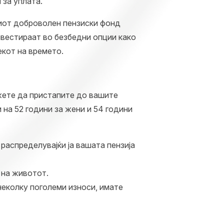
за уплата.
шиот доброволен пензиски фонд
нвестираат во безбедни опции како
екот на времето.
ожете да пристапите до вашите
на 52 години за жени и 54 години
распределувајќи ја вашата пензија
 на животот.
неколку поголеми износи, имате