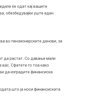
едиле ќе одат кај вашите
ва, обезбедувајќи уште еден
ва во пензионерските денови, за
т да растат. Со давање мали
 вас. Сфатете го тоа како
ви да изградите финансиска
одата што ја носи финансиската