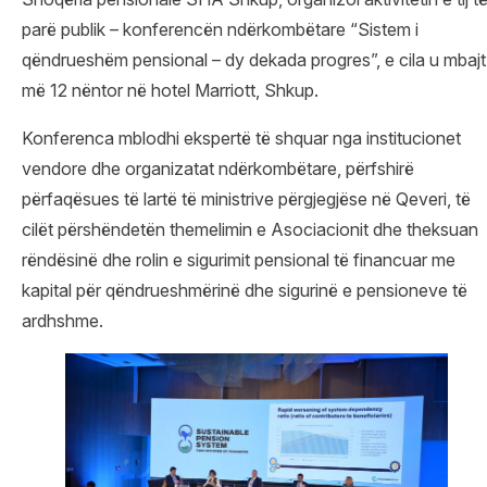
parë publik – konferencën ndërkombëtare “Sistem i
qëndrueshëm pensional – dy dekada progres”, e cila u mbajt
më 12 nëntor në hotel Marriott, Shkup.
Konferenca mblodhi ekspertë të shquar nga institucionet
vendore dhe organizatat ndërkombëtare, përfshirë
përfaqësues të lartë të ministrive përgjegjëse në Qeveri, të
cilët përshëndetën themelimin e Asociacionit dhe theksuan
rëndësinë dhe rolin e sigurimit pensional të financuar me
kapital për qëndrueshmërinë dhe sigurinë e pensioneve të
ardhshme.