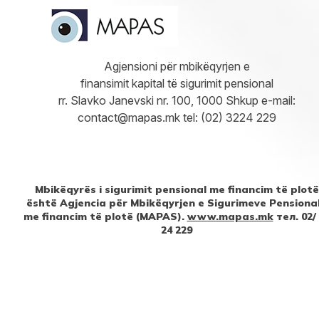
Agjensioni për mbikëqyrjen e
finansimit kapital të sigurimit pensional
rr. Slavko Janevski nr. 100, 1000 Shkup e-mail:
contact@mapas.mk tel: (02) 3224 229
Mbikëqyrës i sigurimit pensional me financim të plotë
është Agjencia për Mbikëqyrjen e Sigurimeve Pensiona
me financim të plotë (MAPAS).
www.mapas.mk
тел. 02/
24 229