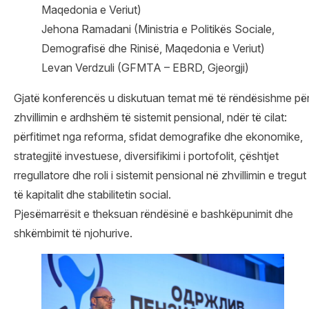
Maqedonia e Veriut)
Jehona Ramadani (Ministria e Politikës Sociale,
Demografisë dhe Rinisë, Maqedonia e Veriut)
Levan Verdzuli (GFMTA – EBRD, Gjeorgji)
Gjatë konferencës u diskutuan temat më të rëndësishme pë
zhvillimin e ardhshëm të sistemit pensional, ndër të cilat:
përfitimet nga reforma, sfidat demografike dhe ekonomike,
strategjitë investuese, diversifikimi i portofolit, çështjet
rregullatore dhe roli i sistemit pensional në zhvillimin e tregut
të kapitalit dhe stabilitetin social.
Pjesëmarrësit e theksuan rëndësinë e bashkëpunimit dhe
shkëmbimit të njohurive.