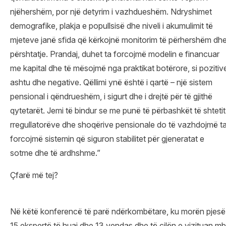
njëhershëm, por një detyrim i vazhdueshëm. Ndryshimet
demografike, plakja e popullsisë dhe niveli i akumulimit të
mjeteve janë sfida që kërkojnë monitorim të përhershëm dh
përshtatje. Prandaj, duhet ta forcojmë modelin e financuar
me kapital dhe të mësojmë nga praktikat botërore, si pozitiv
ashtu dhe negative. Qëllimi ynë është i qartë – një sistem
pensional i qëndrueshëm, i sigurt dhe i drejtë për të gjithë
qytetarët. Jemi të bindur se me punë të përbashkët të shtetit
rregullatorëve dhe shoqërive pensionale do të vazhdojmë t
forcojmë sistemin që siguron stabilitet për gjeneratat e
sotme dhe të ardhshme.”
Çfarë më tej?
Në këtë konferencë të parë ndërkombëtare, ku morën pjesë
15 ekspertë të huaj dhe 13 vendas dhe të cilën e vizituan mb