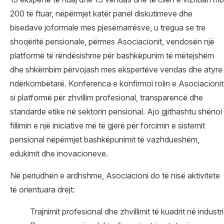
200 të ftuar, nëpërmjet katër panel diskutimeve dhe
bisedave joformale mes pjesëmarrësve, u tregua se tre
shoqëritë pensionale, përmes Asociacionit, vendosën një
platformë të rëndësishme për bashkëpunim të mëtejshëm
dhe shkëmbim përvojash mes ekspertëve vendas dhe atyre
ndërkombëtarë. Konferenca e konfirmoi rolin e Asociacionit
si platformë për zhvillim profesional, transparencë dhe
standarde etike në sektorin pensional. Ajo gjithashtu shënoi
fillimin e një iniciative më të gjerë për forcimin e sistemit
pensional nëpërmjet bashkëpunimit të vazhdueshëm,
edukimit dhe inovacioneve.
Në periudhën e ardhshme, Asociacioni do të nisë aktivitete
të orientuara drejt:
Trajnimit profesional dhe zhvillimit të kuadrit në industri