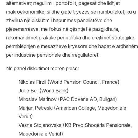
alternativat; rregullimi i portofolit, pagesat dhe lidhjet
makroekonomike; si dhe gjatë tryezës së rrumbullakët, ku u
zhvillua një diskutim i hapur mes panelistëve dhe
pjesëmarrësve, me fokus në çështjet e pazgjidhura,
rekomandimet praktike për politika dhe drejtimet strategjike,
përmbledhjen e mesazheve kryesore dhe hapat e ardhshëm
për industrinë pensionale dhe rregullatorët.
Në panel diskutimet morën pjesë:
Nikolas Firzli (World Pension Council, Francë)
Julija Ber (World Bank)
Miroslav Marinov (PAC Doverie AD, Bullgari)
Marjan Petreski (American College, Maqedonia e
Veriut)
Vesna Stojanovska (KB Prvo Shoqëria Pensionale,
Maqedonia e Veriut)