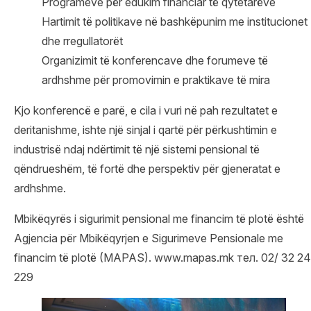
Programeve për edukim financiar të qytetarëve
Hartimit të politikave në bashkëpunim me institucionet
dhe rregullatorët
Organizimit të konferencave dhe forumeve të
ardhshme për promovimin e praktikave të mira
Kjo konferencë e parë, e cila i vuri në pah rezultatet e
deritanishme, ishte një sinjal i qartë për përkushtimin e
industrisë ndaj ndërtimit të një sistemi pensional të
qëndrueshëm, të fortë dhe perspektiv për gjeneratat e
ardhshme.
Mbikëqyrës i sigurimit pensional me financim të plotë është
Agjencia për Mbikëqyrjen e Sigurimeve Pensionale me
financim të plotë (MAPAS). www.mapas.mk тел. 02/ 32 24
229