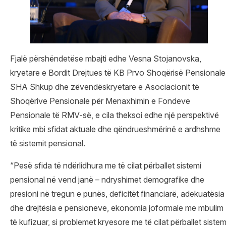
Fjalë përshëndetëse mbajti edhe Vesna Stojanovska,
kryetare e Bordit Drejtues të KB Prvo Shoqërisë Pensionale
SHA Shkup dhe zëvendëskryetare e Asociacionit të
Shoqërive Pensionale për Menaxhimin e Fondeve
Pensionale të RMV-së, e cila theksoi edhe një perspektivë
kritike mbi sfidat aktuale dhe qëndrueshmërinë e ardhshme
të sistemit pensional.
“Pesë sfida të ndërlidhura me të cilat përballet sistemi
pensional në vend janë – ndryshimet demografike dhe
presioni në tregun e punës, deficitët financiarë, adekuatësia
dhe drejtësia e pensioneve, ekonomia joformale me mbulim
të kufizuar, si problemet kryesore me të cilat përballet sistem