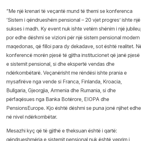
“Me një krenari të veçantë mund të themi se konferenca
‘Sistem i qëndrueshëm pensional – 20 vjet progres’ ishte një
sukses i madh. Ky event nuk ishte vetëm shënim i një jubileu
por edhe dëshmi se vizioni për një sistem pensional modern
maqedonas, që filloi para dy dekadave, sot është realitet. N
konferencë morën pjesë të gjitha institucionet që janë pjesë
e sistemit pensional, si dhe ekspertë vendas dhe
ndërkombëtarë. Veçanërisht me rëndësi ishte prania e
mysafirëve nga vende si Franca, Finlanda, Kroacia,
Bullgaria, Gjeorgjia, Armenia dhe Rumania, si dhe
përfaqësues nga Banka Botërore, EIOPA dhe
PensionsEurope. Kjo është dëshmi se puna jonë njihet edhe
në nivel ndërkombëtar.
Mesazhi kyç që të gjithë e theksuan është i qartë:
qëndrueshmëria e sistemit pensional nuk është veprim i