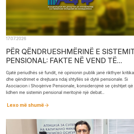
17.07.2026
PËR QËNDRUESHMËRINË E SISTEMI
PENSIONAL: FAKTE NË VEND TË
PERCEPTIMEVE – QËNDRIMET E
Gjatë periudhës së fundit, në opinionin publik janë rikthyer kritika
ASOCIACIONIT TË SHOQËRIVE
dhe qëndrimet e drejtuara ndaj shtyllës së dytë pensionale. Si
PENSIONALE
Asociacion i Shoqërive Pensionale, konsiderojmë se çështjet që
lidhen me sistemin pensional meritojnë një debat...
Lexo më shumë