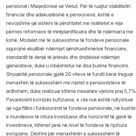
pensional i Maqedonisë së Veriut. Për të ruajtur stabilitetin
financiar dhe adekuatësinë e pensioneve, është e
nevojshme që sistemi të përshtatet me realitetet e reja
përmes reformave të mirëplanifikuara dhe të ndërmarra me
kohë. Modelet më të suksesshme të fondeve pensionale
sigurojnë ekuilibër ndërmjet qëndrueshmërisë financiare,
standardit të denjë të jetesës dhe drejtësisë ndërmjet
gjeneratave, duke u mbështetur në disa burime financimi.
Shoqëritë pensionale gjatë 20 viteve të fundit kanë treguar
menaxhim të suksesshëm me mjetet e pensionistëve të
ardhshëm, duke realizuar kthime mesatare vjetore prej 5.7%
Pavarësisht kornizës kufizuese, e cila nuk është ndryshuar
që nga fillimi i funksionimit të fondeve pensionale, në kushte
e mundësive të rritura investuese dhe horizontit të gjerë të
investimeve, kthimet janë në nivel të fondeve të njohura
evropiane. Dëshmi për menaxhimin e suksesshëm të