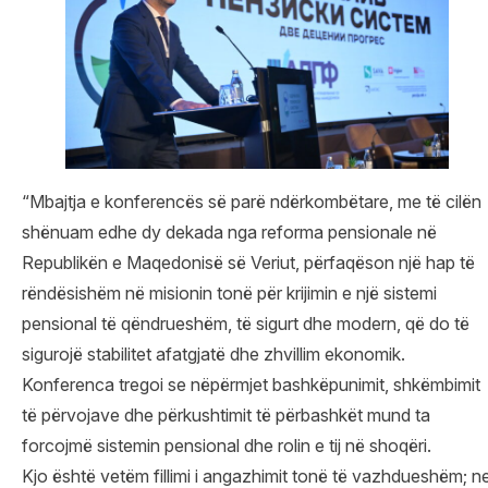
“Mbajtja e konferencës së parë ndërkombëtare, me të cilën
shënuam edhe dy dekada nga reforma pensionale në
Republikën e Maqedonisë së Veriut, përfaqëson një hap të
rëndësishëm në misionin tonë për krijimin e një sistemi
pensional të qëndrueshëm, të sigurt dhe modern, që do të
sigurojë stabilitet afatgjatë dhe zhvillim ekonomik.
Konferenca tregoi se nëpërmjet bashkëpunimit, shkëmbimit
të përvojave dhe përkushtimit të përbashkët mund ta
forcojmë sistemin pensional dhe rolin e tij në shoqëri.
Kjo është vetëm fillimi i angazhimit tonë të vazhdueshëm; n