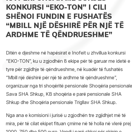
KONKURSI “EKO-TON” I CILI
SHËNOI FUNDIN E FUSHATËS
“MBILL NJË DËSHIRË PËR NJË TË
ARDHME TË QËNDRUESHME”
Ditën e djeshme në hapësirat e Inofeit u zhvillua konkursi
“EKO-TON”, ku u zgjodhën 8 ekipe për të garuar me idetë e
tyre për zgjidhje të qëndrueshme, në kuadër të fushatës
“Mbill një dëshirë për një të ardhme të qëndrueshme”,
organizuar nga tri shoqëritë pensionale Shoqëria pensional
Sava SHA Shkup, KB shoqëria e parë pensionale SHA
Shkup dhe Shoqëria pensionale Trigllav SHA Shkup.
Nga ana e komisioni i jurisë u zgjodhën tre zgjidhjet më të
mira, për të cilat ekipet fituan çmime në të holla në vlerë prej
1000, 750 dhe 500 euro. Vendi i parë shkoi për ekipin e