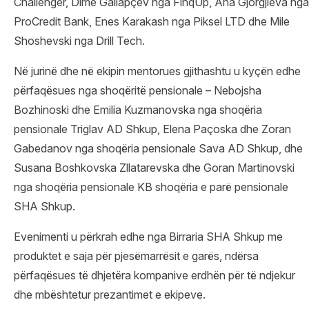
Challenger, Dime Gallapçev nga FinqUp, Ana Gjorgjieva nga
ProCredit Bank, Enes Karakash nga Piksel LTD dhe Mile
Shoshevski nga Drill Tech.
Në jurinë dhe në ekipin mentorues gjithashtu u kyçën edhe
përfaqësues nga shoqëritë pensionale – Nebojsha
Bozhinoski dhe Emilia Kuzmanovska nga shoqëria
pensionale Triglav AD Shkup, Elena Paçoska dhe Zoran
Gabedanov nga shoqëria pensionale Sava AD Shkup, dhe
Susana Boshkovska Zllatarevska dhe Goran Martinovski
nga shoqëria pensionale KB shoqëria e parë pensionale
SHA Shkup.
Evenimenti u përkrah edhe nga Birraria SHA Shkup me
produktet e saja për pjesëmarrësit e garës, ndërsa
përfaqësues të dhjetëra kompanive erdhën për të ndjekur
dhe mbështetur prezantimet e ekipeve.