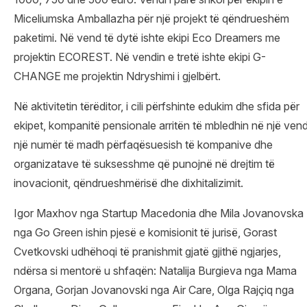
Miceliumska Amballazha për një projekt të qëndrueshëm
paketimi. Në vend të dytë ishte ekipi Eco Dreamers me
projektin ECOREST. Në vendin e tretë ishte ekipi G-
CHANGE me projektin Ndryshimi i gjelbërt.
Në aktivitetin tërëditor, i cili përfshinte edukim dhe sfida për
ekipet, kompanitë pensionale arritën të mbledhin në një ven
një numër të madh përfaqësuesish të kompanive dhe
organizatave të suksesshme që punojnë në drejtim të
inovacionit, qëndrueshmërisë dhe dixhitalizimit.
Igor Maxhov nga Startup Macedonia dhe Mila Jovanovska
nga Go Green ishin pjesë e komisionit të jurisë, Gorast
Cvetkovski udhëhoqi të pranishmit gjatë gjithë ngjarjes,
ndërsa si mentorë u shfaqën: Natalija Burgieva nga Mama
Organa, Gorjan Jovanovski nga Air Care, Olga Rajçiq nga