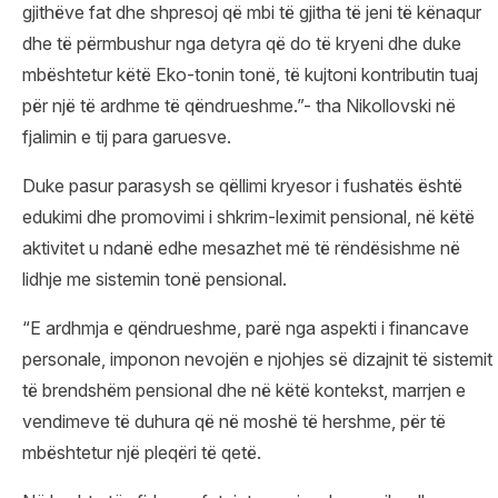
gjithëve fat dhe shpresoj që mbi të gjitha të jeni të kënaqur
dhe të përmbushur nga detyra që do të kryeni dhe duke
mbështetur këtë Eko-tonin tonë, të kujtoni kontributin tuaj
për një të ardhme të qëndrueshme.”- tha Nikollovski në
fjalimin e tij para garuesve.
Duke pasur parasysh se qëllimi kryesor i fushatës është
edukimi dhe promovimi i shkrim-leximit pensional, në këtë
aktivitet u ndanë edhe mesazhet më të rëndësishme në
lidhje me sistemin tonë pensional.
“E ardhmja e qëndrueshme, parë nga aspekti i financave
personale, imponon nevojën e njohjes së dizajnit të sistemit
të brendshëm pensional dhe në këtë kontekst, marrjen e
vendimeve të duhura që në moshë të hershme, për të
mbështetur një pleqëri të qetë.