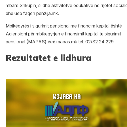
mbarë Shkupin, si dhe aktivitetve edukative në rrjetet social
dhe ueb faqen penzija.mk.
Mbikëqyrës i sigurimit pensional me financim kapital është
Agjensioni për mbikëqyrjen e finansimit kapital të sigurimit
pensional (MAPAS) ëëë.mapas.mk tel. 02/32 24 229
Rezultatet e lidhura