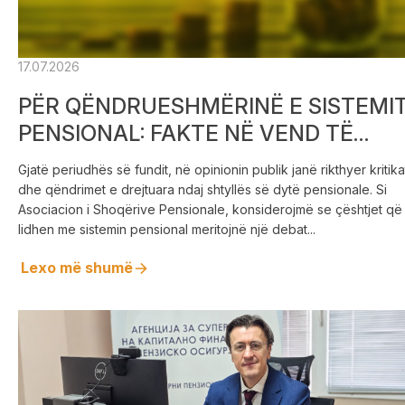
17.07.2026
PËR QËNDRUESHMËRINË E SISTEMI
PENSIONAL: FAKTE NË VEND TË
PERCEPTIMEVE – QËNDRIMET E
Gjatë periudhës së fundit, në opinionin publik janë rikthyer kritika
ASOCIACIONIT TË SHOQËRIVE
dhe qëndrimet e drejtuara ndaj shtyllës së dytë pensionale. Si
PENSIONALE
Asociacion i Shoqërive Pensionale, konsiderojmë se çështjet që
lidhen me sistemin pensional meritojnë një debat...
Lexo më shumë