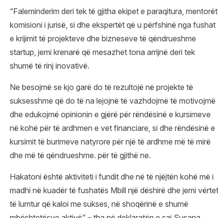
“Faleminderim deri tek të gjitha ekipet e paraqitura, mentorët
komisioni i jurisë, si dhe ekspertët që u përfshinë nga fushat
e krijimit të projekteve dhe bizneseve të qëndrueshme
startup, jemi krenarë që mesazhet tona arrijnë deri tek
shumë të rinj inovativë.
Ne besojmë se kjo garë do të rezultojë në projekte të
suksesshme që do të na lejojnë të vazhdojmë të motivojmë
dhe edukojmë opinionin e gjërë për rëndësinë e kursimeve
në kohë për të ardhmen e vet financiare, si dhe rëndësinë e
kursimit të burimeve natyrore për një të ardhme më të mirë
dhe më të qëndrueshme. për të gjithë ne.
Hakatoni është aktiviteti i fundit dhe në të njëjtën kohë më i
madhi në kuadër të fushatës Mbill një dëshirë dhe jemi vërte
të lumtur që kaloi me sukses, në shoqërinë e shumë
mbështetësve aktivë” – tha në deklaratën e saj Susana