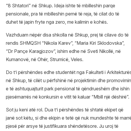
“8 Shtatori” në Shkup. Ideja ishte të mbilleshin parqe
pensionale, pra të mbilleshin pemë të reja, të cilat do të
duhet të japin fryte nga zero, me kalimin e kohës.
Vazhduam nëpër disa shkolla në Shkup, prej të cilave do të
rendis SHMQSH “Nikola Karev”, “Maria Kiri Sklodovska”,
“Dr Pançe Karagjozov”, ishim edhe në Sveti Nikollë, në
Kumanovë, në Ohër, Strumicë, Veles.
Do t’i përshëndes edhe studentët nga Fakulteti i Arkitekturë
në Shkup, të cilët u përfshinë në projektimin dhe promovimi
e të ashtuquajturit park pensional të qëndrueshëm dhe ishin
pjesëmarrës në konkursin e vitit të kaluar “Mbill një dëshirë”.
Sot ju keni atë rol. Dua t’i përshëndes të shtatë ekipet që
janë sot këtu, si dhe ekipin e tetë që nuk mundeshte të marr
pjesë për arsye të justifikuara shëndetësore. Ju uroj të