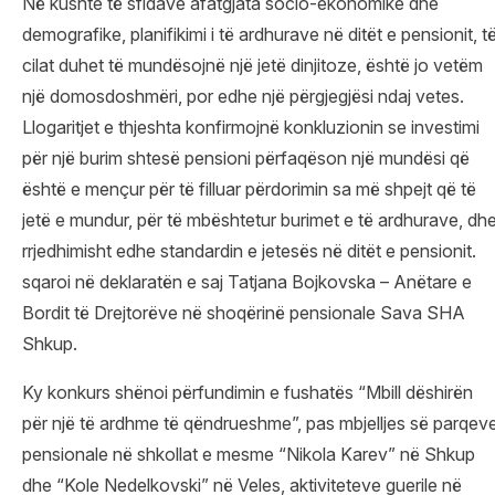
Në kushte të sfidave afatgjata socio-ekonomike dhe
demografike, planifikimi i të ardhurave në ditët e pensionit, t
cilat duhet të mundësojnë një jetë dinjitoze, është jo vetëm
një domosdoshmëri, por edhe një përgjegjësi ndaj vetes.
Llogaritjet e thjeshta konfirmojnë konkluzionin se investimi
për një burim shtesë pensioni përfaqëson një mundësi që
është e mençur për të filluar përdorimin sa më shpejt që të
jetë e mundur, për të mbështetur burimet e të ardhurave, dh
rrjedhimisht edhe standardin e jetesës në ditët e pensionit.
sqaroi në deklaratën e saj Tatjana Bojkovska – Anëtare e
Bordit të Drejtorëve në shoqërinë pensionale Sava SHA
Shkup.
Ky konkurs shënoi përfundimin e fushatës “Mbill dëshirën
për një të ardhme të qëndrueshme”, pas mbjelljes së parqev
pensionale në shkollat e mesme “Nikola Karev” në Shkup
dhe “Kole Nedelkovski” në Veles, aktiviteteve guerile në