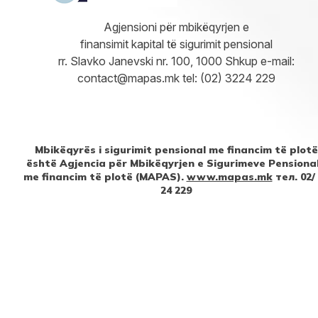
Agjensioni për mbikëqyrjen e
finansimit kapital të sigurimit pensional
rr. Slavko Janevski nr. 100, 1000 Shkup e-mail:
contact@mapas.mk tel: (02) 3224 229
Mbikëqyrës i sigurimit pensional me financim të plotë
është Agjencia për Mbikëqyrjen e Sigurimeve Pensiona
me financim të plotë (MAPAS).
www.mapas.mk
тел. 02/
24 229