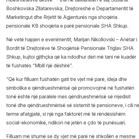
Boshkovska Zllatarevska, Drejtoreshë e Departamentit të
Marketingut dhe Rrjetit të Agjenturës nga shoqëria
pensionale KB shoqëria e parë pensionale SHA Shkup.
Në vetë hapjen e evenimentit, Marijan Nikollovski – Anëtar i
Bordit të Drejtorëve të Shoqërisë Pensionale Triglav SHA
Shkup, kujtoi gjithçka që ka ndodhur deri më tani në kuadër
të fushatës “Mbill një dëshirë”.
“Që kur filluam fushatën gati tre vjet më parë, ideja dhe
simbolika e qëndrueshmërisë që promovojmë në fushatën
tonë është një paralele mes qëndrueshmërisë së mjedisit
tonë dhe qëndrueshmërisë së sistemit të pensioneve, i cili n
terme afatgjatë, si një nga faktorët më të rëndësishëm
social-ekonomikë, ndikon në jetën e çdo të punësuari.
Filluam më shumë se dy vjet më parë në shkollën e mesme